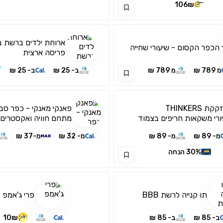
106₪
ארוחת ילדים ברשת בו
הכפר הקסום - שיעורי שחייה
פריסה ארצית
מ 789 ₪
מ 789 ₪
ב- 25 ₪
ב- 25 ₪
קת THINKERS
פאנקי מאנקי - כפר סב
ורי משקאות חריפים בצמוד
מתחם חוויה ואקסטרים 
וק מחנה יהודה
המשפחה!
מ- 89 ₪
מ- 89 ₪
מ- 32 ₪
מ-37 ₪
30% הנחה
תו קנייה לרשת BBB
פרי ג'אמפ
ב- 85 ₪
ב- 85 ₪
10₪