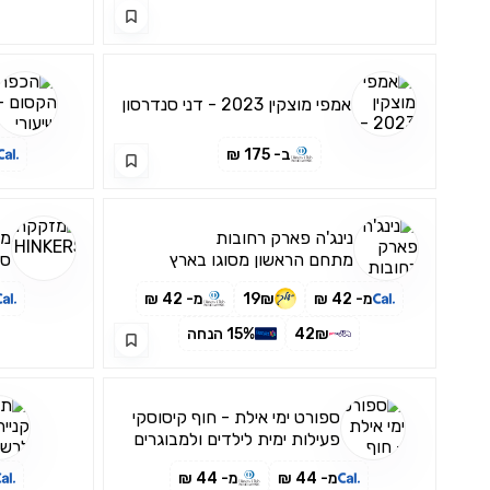
אמפי מוצקין 2023 - דני סנדרסון
ב- 175 ₪
נינג'ה פארק רחובות
מזק
מתחם הראשון מסוגו בארץ
סי
המבטיח הנאה מחוויה אתגרית
לש
מ- 42 ₪
19₪
מ- 42 ₪
42₪
15% הנחה
ספורט ימי אילת - חוף קיסוסקי
פעילות ימית לילדים ולמבוגרים
מ- 44 ₪
מ- 44 ₪