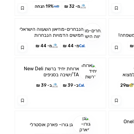
מ- 32 ₪
19% הנחה
הנבחרים-מוזיאון השעווה הישראלי
משפחה!
חמישים הדמויות הנבחרות
בישראל
מ- 44 ₪
מ- 44 ₪
ארוחת יחיד ברשת New Deli
למצוא
TA/ישיבה בסניפים
29₪
ב- 39 ₪
ב- 39 ₪
 הקרח - OneIce
גן גורו- פארק אוסטרלי