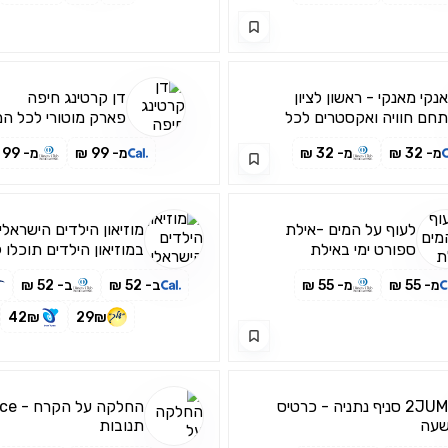
נקי מאנקי - ראשון לציון
דן קרטינג חיפה
חם חוויה ואקסטרים לכל
פארק מוטורי לכל ה
שפחה!
מ- 32 ₪
מ- 32 ₪
מ- 99 ₪
מ- 99 ₪
לעוף על המים -אילת
מוזיאון הילדים הישראלי
ספורט ימי באילת
במוזיאון הילדים תוכלו 
מגוון רחב של פעילויות
מ- 55 ₪
מ- 55 ₪
ב- 52 ₪
ב- 52 ₪
42₪
29₪
2JUMP סניף נתניה - כרטיס
החלקה על
שעה
תנובות