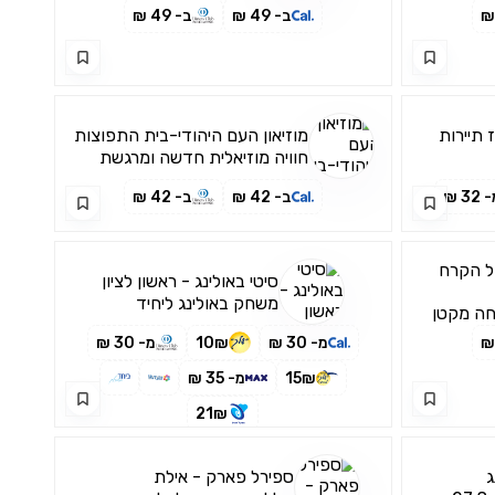
ב- 49 ₪
ב- 49 ₪
 תיירות
מוזיאון העם היהודי-בית התפוצות
חוויה מוזיאלית חדשה ומרגשת
שנבנתה בהיקף טכנולוגי
32 ₪
ב- 42 ₪
ב- 42 ₪
ל הקרח
סיטי באולינג - ראשון לציון
משחק באולינג ליחיד
ה מקטן
לבת
מ- 30 ₪
10₪
מ- 30 ₪
החלקה
ז הארץ
15₪
מ- 35 ₪
21₪
ג
ספירל פארק - אילת