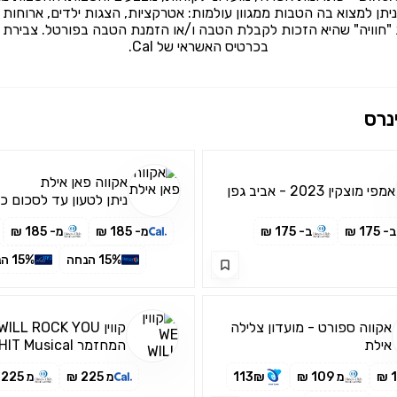
יתן למצוא בה הטבות ממגוון עולמות: אטרקציות, הצגות ילדים, ארוחות בו
"חוויה" שהיא הזכות לקבלת הטבה ו/או הזמנת הטבה בפורטל. צבירת ח
בכרטיס האשראי של Cal.
נרס
אקווה פאן אילת
אמפי מוצקין 2023 - אביב גפן
ניתן לטעון עד לסכום כ
3,000₪ בחודש
ב- 175 ₪
ב- 175 ₪
מ- 185 ₪
מ- 185 ₪
15% הנחה
15% הנחה
אקווה ספורט - מועדון צלילה
קווין WE WILL ROCK YOU
אילת
המחזמר QUEENS HIT Musical
מ 109 ₪
113₪
מ 225 ₪
מ 225 ₪