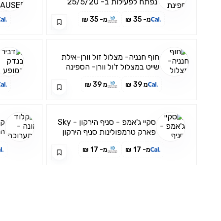
נפתח לפעילות ב- 25/5/20
מ- 35 ₪
מ- 35 ₪
חוף חנניה- מצלול זול וורן-אילת
שייט במצלול ז'ול וורן- הספינה
הפנורמית האדומה של אילת
מ 39 ₪
מ 39 ₪
והמתאימה לפעילות למשפחות
סקיי ג'אמפ - סניף הירקון - Sky
קל
הב
פארק טרמפולינות סניף הירקון
מ- 17 ₪
מ- 17 ₪