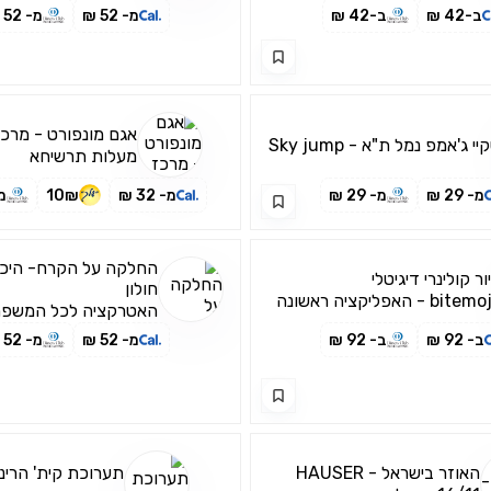
ב-42 ₪
ב-42 ₪
מ- 52 ₪
מ- 52 ₪
אגם מונפורט - מרכז
יי ג'אמפ נמל ת"א - Sky jump
מעלות תרשיחא
מ- 29 ₪
מ- 29 ₪
מ- 32 ₪
10₪
מ- 
החלקה על הקרח- היכ
ור קולינרי דיגיטלי
חולון
bitemojo - האפליקציה ראשונה
האטרקציה לכל המשפח
וגה שתיקח אתכם לסיורי אוכל
ועד גדול. פעילות המש
ב- 92 ₪
ב- 92 ₪
מ- 52 ₪
מ- 52 ₪
עימות עצמאיים
תנועה מוזיקה וחוויית 
בבינלאומית והכל במרכ
האוזר בישראל - HAUSER
תערוכת קית' הרינ