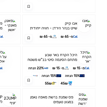
אבו קייק
פא
שייט בנהר הירדן - חוויה ייחודית
מת
לכל המשפחה
המ
מ- 65 ₪
מ- 65 ₪
היכל הקרח באר שבע
מתחם הסינמה סיטי בב"ש משטח
ההחלקה ומתחם שלג אמיתי
מ- 15 ₪
מ- 15 ₪
22% הנחה
15% הנחה
15% הנחה
55₪
45₪
פס שמנת ברשת מאפה נאמן
ל
במגוון טעמים