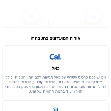
שם ההטבה אינו זמין
שם ההטבה אינו 
אודות המועדונים בהטבה זו
שימו לב!
שיתוף
מימוש הטבה זו ניתן רק לחברי
כאל
חזרה
הבנתי, המשך לאתר
העתק
אם יש לכם כרטיס אשראי של כאל מגיעות לכם המון הטבות, כולל
אטרקציות, מופעים, מסעדות, הטבות קולנוע, הטבות לטסים
לחול, הנחות אוטומטיות במעמד החיוב במגוון בתי עסק בכל רחבי
הארץ ועוד בחנות החוויות של Cal.