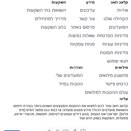
קלאב האב
מידע
השקעות
אודות
עדכונים
השוואת בתי השקעות
הקהילה שלנו
צור קשר
מדריך למתחילים
המועדונים
פרסום באתר
בלוג השקעות
מדיניות הפרטיות
שאלות נפוצות
מדיניות עוגיות
פניות עסקיות
מדיניות תמונות
תנאי שימוש
מילואים
הגדרות
מחשבון מילואים
המועדונים שלי
כרטיס פייטר
הטבות במייל
עולם ההטבות למילואים
עלינו
קלאב האב עוזר לכם למצוא את ההטבות והמבצעים השווים ביותר בעזרת חיפוש
והשוואת מועדונים הכולל מידע ממגוון מועדוני צרכנות כגון מפעל הפיס (פיס
פלוס), ישראכראט הטבות, מגוון דילים וקופונים לטיסות, חופשות, מכשירי אייפון,
מסעדות, השקעות בשוק ההון ועוד.