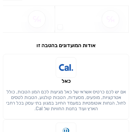
שם ההטבה אינו זמין
שם ההטבה אינו 
אודות המועדונים בהטבה זו
שימו לב!
שיתוף
מימוש הטבה זו ניתן רק לחברי
כאל
חזרה
הבנתי, המשך לאתר
העתק
אם יש לכם כרטיס אשראי של כאל מגיעות לכם המון הטבות, כולל
אטרקציות, מופעים, מסעדות, הטבות קולנוע, הטבות לטסים
לחול, הנחות אוטומטיות במעמד החיוב במגוון בתי עסק בכל רחבי
הארץ ועוד בחנות החוויות של Cal.