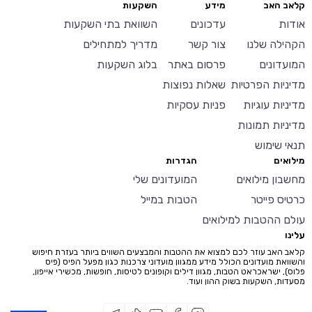
קלאב האב
מידע
השקעות
אודות
עדכונים
השוואת בתי השקעות
הקהילה שלנו
צור קשר
מדריך למתחילים
המועדונים
פרסום באתר
בלוג השקעות
מדיניות הפרטיות
שאלות נפוצות
מדיניות עוגיות
פניות עסקיות
מדיניות תמונות
תנאי שימוש
מילואים
הגדרות
מחשבון מילואים
המועדונים שלי
כרטיס פייטר
הטבות במייל
עולם ההטבות למילואים
עלינו
קלאב האב עוזר לכם למצוא את ההטבות והמבצעים השווים ביותר בעזרת חיפוש
והשוואת מועדונים הכולל מידע ממגוון מועדוני צרכנות כגון מפעל הפיס (פיס
פלוס), ישראכראט הטבות, מגוון דילים וקופונים לטיסות, חופשות, מכשירי אייפון,
מסעדות, השקעות בשוק ההון ועוד.