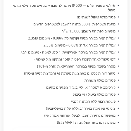
🔥 למי ששומר עלינו — 500 ₪ מתנה לחשבון + שנתיים פטור מלא מדמי
ניהול
פטור מדמי טיפול לשנתיים!
מתנת הצטרפות: 300₪ מתנה לחשבון למצטרפים חדשים
מינימום לפתיחת חשבון: 15,000 ש״ח
עמלות קניה מכירה מניות וקרנות סל: 0.08% - מינימום 2.35₪
עמלות קניה מכירה אג"ח: 0.08% - מינימום 2.35₪
עמלות קניה מכירה בורסה אמריקאית: 1 סנט למניה - מינימום 7.5$
דמי טיפול לאחר תקופת הפטור: 15₪ (מתקזז מול עמלות)
מסחר בשברי מניות בבורסה האמריקאית (החל מ-10$)
ניתוח דוחות כספיים באמצעות מערכת AI והמלצות קנייה ומכירה
פטור מעמלת משמרת
קורס מבוא למסחר און ליין בעל 4 מפגשים בחינם
פטור מעמלת ביטול / אי ביצוע
פעולות רבות ללא המתנה לנציג
ציטוטי זמן אמת בארה״ב וללא עלות באפליקציה!
מאפשרים פתיחת חשבון לבעלי אזרחות אמריקאית
מערכת דמו בתוך אפליקציית IBI SMART