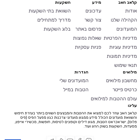
קלאב האב
מידע
השקעות
אודות
עדכונים
השוואת בתי השקעות
הקהילה שלנו
צור קשר
מדריך למתחילים
המועדונים
פרסום באתר
בלוג השקעות
מדיניות הפרטיות
שאלות נפוצות
מדיניות עוגיות
פניות עסקיות
מדיניות תמונות
תנאי שימוש
מילואים
הגדרות
מחשבון מילואים
המועדונים שלי
כרטיס פייטר
הטבות במייל
עולם ההטבות למילואים
עלינו
קלאב האב עוזר לכם למצוא את ההטבות והמבצעים השווים ביותר בעזרת חיפוש
והשוואת מועדונים הכולל מידע ממגוון מועדוני צרכנות כגון מפעל הפיס (פיס
פלוס), ישראכראט הטבות, מגוון דילים וקופונים לטיסות, חופשות, מכשירי אייפון,
מסעדות, השקעות בשוק ההון ועוד.