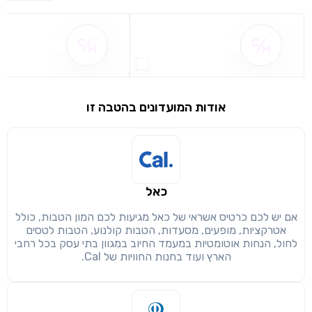
שם ההטבה אינו זמין
שם ההטבה אינו 
אודות המועדונים בהטבה זו
שימו לב!
שיתוף
מימוש הטבה זו ניתן רק לחברי
כאל
חזרה
הבנתי, המשך לאתר
העתק
אם יש לכם כרטיס אשראי של כאל מגיעות לכם המון הטבות, כולל
אטרקציות, מופעים, מסעדות, הטבות קולנוע, הטבות לטסים
לחול, הנחות אוטומטיות במעמד החיוב במגוון בתי עסק בכל רחבי
הארץ ועוד בחנות החוויות של Cal.