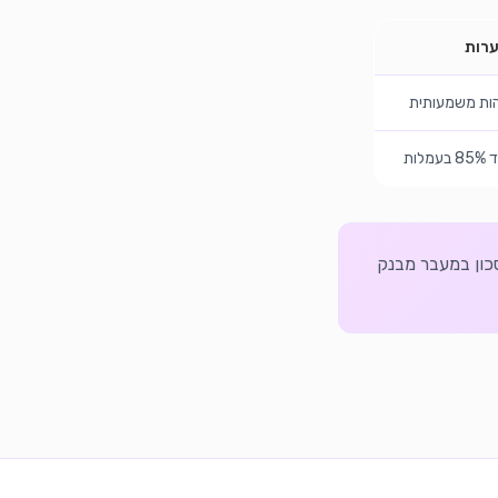
רות
הות משמעותית
לות
כון במעבר מבנק