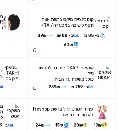
קומבינציית מיקס ברשת אצה
ER
תקף לישיבה במסעדה/ TA/
כו
משלוחים (לרכישה דרך
דר
ב- 88 ₪
ב- 88 ₪
89₪
האפליקציה בלבד)
60₪
אוקאפי OKAPI תיק גב למחשב
טאקי 
נייד
כ
כולל משלוח עד הבית
ב- 259 ₪
259₪
מש
פרוזן יוגורט רגיל ברשת freshop
הל
לא מוריד מזכאות
למ
19₪
20₪
15₪
24₪
ב- 99 ₪