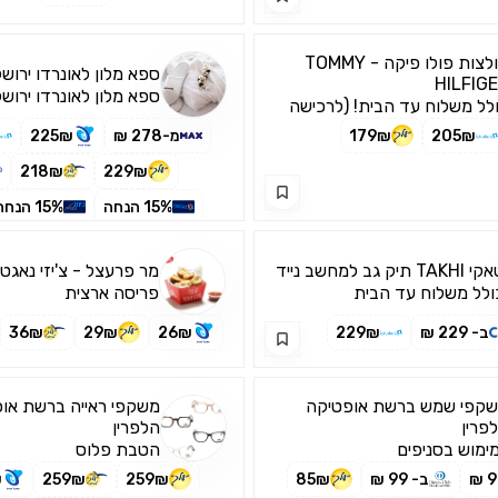
חולצות פולו פיקה - TOMMY
ספא מלון לאונרדו ירושל
HILFIG
ספא מלון לאונרדו ירוש
לל משלוח עד הבית! (לרכישה
ליום פינוק
ך האפליקציה בלבד)
205₪
179₪
מ-278 ₪
225₪
218₪
229₪
15% הנחה
15% הנחה
TAKHI תיק גב למחשב נייד
מר פרעצל - צ'יזי נאגטס
ולל משלוח עד הבית
פריסה ארצית
ב- 229 ₪
229₪
26₪
29₪
36₪
קפי שמש ברשת אופטיקה
משקפי ראייה ברשת או
פרין
הלפרין
ימוש בסניפים
הטבת פלוס
ב- 99 ₪
85₪
259₪
259₪
₪