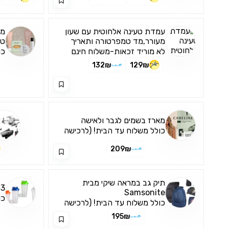
עמדת טעינה אלחוטית עם שעון
מא
מעורר,מד טמפרטורה ותאריך
טי
לא מוריד זכאות-משלוח חינם
כו
דר
132₪
129₪
מארז בשמים לגבר ולאישה
כולל משלוח עד הבית! (לרכישה
דרך האפליקציה בלבד)
209₪
תיק גב במראה שיקי מבית
3 בקבוקי שייקר לספורטאים
Samsonite
כו
כולל משלוח עד הבית! (לרכישה
דר
דרך האפליקציה בלבד)
195₪