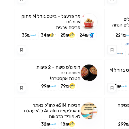
מר פרעצל - בייטס גודל M מתוק
ים
או מלוח
לים הנחה
פריסה ארצית
35₪
34₪
25₪
24₪
221₪
דומינו'ס פיצה - 2 פיצות
 בגודל M
משפחתיות
הטבת אקסטרה!
99₪
79₪
37₪
פטיקה
חבילות eSIM לחו"ל באתר
ובאפליקציית Airalo ללא עמלת
המרה!
לא מוריד מזכאות
32₪
18₪
299