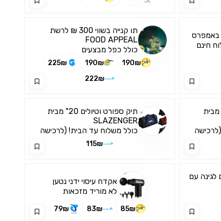
תו קנייה בשווי 300 ₪ לרשת
 באמפרס
FOOD APPEAL
ח חינם
כולל כפל מבצעים
225₪
190₪
190₪
222₪
פורט וטיולים 16" מבית
תיק ספורט וטיולים 20" מבית
SLAZENGER
(לרכישה
כולל משלוח עד הבית! (לרכישה
דרך האפליקציה בלבד)
115₪
ם לגינה עם
אקדח עיסוי ידני נטען
לא מוריד מזכאות
79₪
83₪
85₪