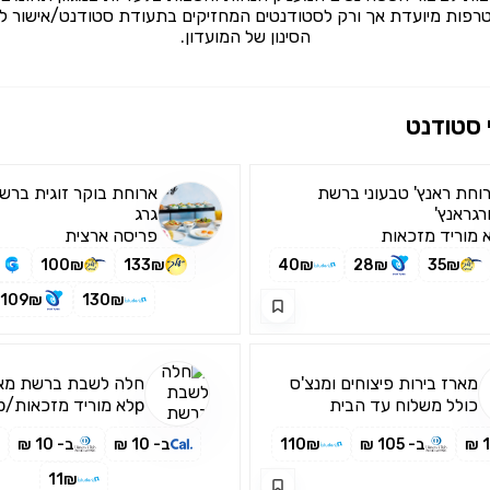
רפות מיועדת אך ורק לסטודנטים המחזיקים בתעודת סטודנט/אישור לי
הסינון של המועדון.
 סטודנט
וחת ראנץ' טבעוני ברשת
ארוחת בוקר זוגית בר
רגראנץ'
גרג
 מוריד מזכאות
פריסה ארצית
₪
100₪
133₪
40₪
28₪
35₪
109₪
130₪
מארז בירות פיצוחים ומנצ'ס
חלה לשבת ברשת מאפ
כולל משלוח עד הבית
pלא מוריד מזכאות/p
ב- 105 ₪
110₪
ב- 10 ₪
ב- 10 ₪
11₪