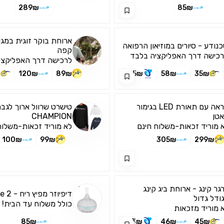
289₪
85₪
ארוחת בוקר זוגית במגוו
נודע - סיורים במוזיאון הרפואה
קפה
כישה דרך האפליקציה בלבד
לרכישה דרך האפליקצי
₪
120₪
89₪
35₪
58₪
35₪
מראה עם תאורת LED בגימור
טישרט שרוול ארוך לגבר
טן
CHAMPION
 מוריד זכאות-משלוח חינם
לא מוריד זכאות-משלוח
100₪
99₪
305₪
299₪
גר קינג - ארוחת ביג קינג
דיפיוזר מפיץ ריח - 2 surprise
ודל גדול
כולל משלוח עד הבית! 
 מוריד מזכאות
דרך האפליקציה בלבד)
85₪
33₪
46₪
45₪