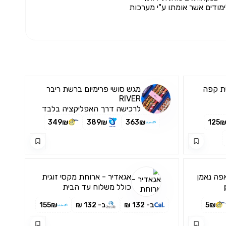
מודים אשר אומתו ע"י מערכות
שת קפה
מגש סושי פרימיום ברשת ריבר
RIVER
לרכישה דרך האפליקציה בלבד
349₪
389₪
363₪
125
ה נאמן
אגאדיר - ארוחת מקסי זוגית
כולל משלוח עד הבית
5₪
ב- 132 ₪
ב- 132 ₪
155₪