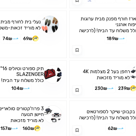
רז חורף מפנק מבית ערוגות
נעלי בית לחורף מבית
פוח אורגני
לא מוריד זכאות-משלו
לל משלוח עד הבית! (לרכישה
ך האפליקציה בלבד)
74₪
69₪
189₪
תיק ס
רחפן בעל 2 מצלמות 4K
SLAZENGER
לא מוריד מזכאות
כולל משלוח עד הבית! 
דרך האפליקציה בלבד)
104₪
230₪
239₪
3 פרוז'קטורים סולאריי
חיישן תנועה
לל משלוח עד הבית! (לרכישה
לא מוריד מזכאות
ך האפליקציה בלבד)
157₪
160₪
62₪