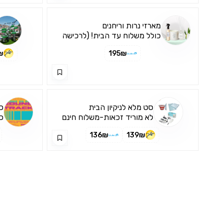
מארזי נרות וריחנים
כולל משלוח עד הבית! (לרכישה
דרך האפליקציה בלבד)
₪
195₪
סט מלא לניקיון הבית
כרטי
לא מוריד זכאות-משלוח חינם
כ
136₪
139₪