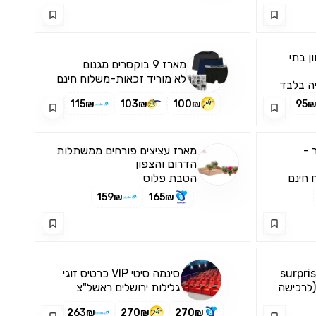
ן בתי
מארז 9 בוקסרים מגנום
לא מוריד זכאות-משלוח חינם
ה בלבד
115₪
103₪
100₪
95
 -
מארז עציצים פורחים ממשתלות
הדרום והצפון
 חינם
הטבת פלוס
159₪
165₪
סינמה סיטי VIP כרטיס זוגי
(לרכישה
גלילות ירושלים ראשל"צ
263₪
270₪
270₪