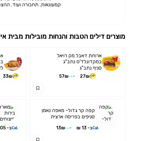
קמעונאות, תחבורה ועוד. ההצט
מוצרים דילים הטבות והנחות מובילות מבית
איי
ארוחת דאבל מק רויאל
אר
במקדונלד'ס נתב"ג
בו
סניף נתב"ג
לא
33₪
57₪
27₪
קפה קר גדול- מאפה נאמן
סניפים בפריסה ארצית
ב- 13 ₪
13₪
ב- 105 ₪