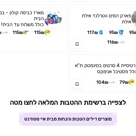
מארז כביסה קולון - ב
פארק המים ווטרלנד אילת
הבית
אילת
כולל משלוח עד הבית! 
דרך האפליקציה בלבד)
₪
115₪
115₪
117₪
95₪
95
116₪
סיית 4 סרטים בסינמטק ת"א
ולל פסטיבל אנימקס
104₪
79₪
לצפייה ברשימת ההטבות המלאה לחצו מטה
מוצרים דילים הטבות והנחות מבית
איי סטודנט