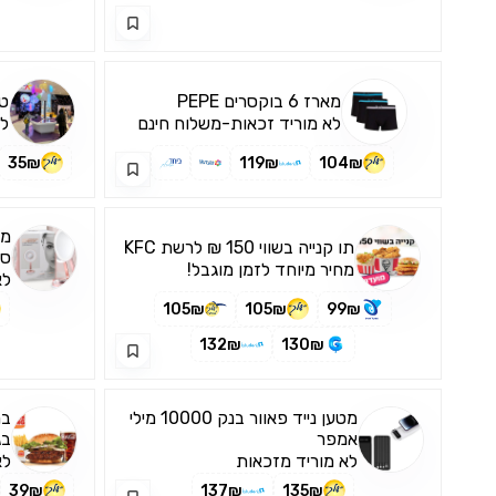
מארז 6 בוקסרים PEPE
טכ
לא מוריד זכאות-משלוח חינם
לר
35₪
119₪
104₪
תו קנייה בשווי 150 ₪ לרשת KFC
סא
מחיר מיוחד לזמן מוגבל!
לא
105₪
105₪
99₪
132₪
130₪
מטען נייד פאוור בנק 10000 מילי
בר
אמפר
בג
לא מוריד מזכאות
לא
39₪
137₪
135₪