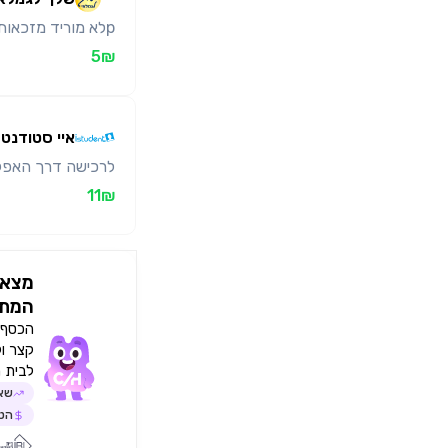
pלא מוריד מזכאות/p
5₪
איי סטודנט
לרכישה דרך האפל
11₪
מצאו
המתא
הכסף י
קצר ו
לבית 
שאל
הטב