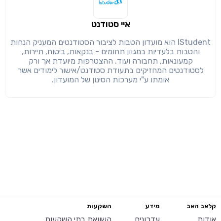
איי סטודנט
IStudent הוא מועדון הטבות לציבור הסטודנטים המעניק הנחות
והטבות בלעדיות במגוון תחומים - בנקאות, ביטוח, תיירות,
קמעונאות, תחבורה ועוד. ההצטרפות מיועדת אך ורק
לסטודנטים המחזיקים בתעודת סטודנט/אישור לימודים אשר
אומתו ע"י מערכות הסינון של המועדון.
קלאב האב
מידע
השקעות
אודות
עדכונים
השוואת בתי השקעות