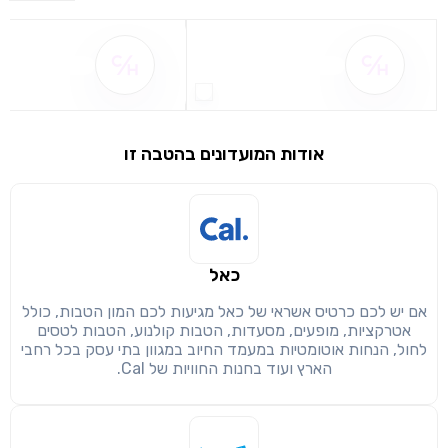
שם ההטבה אינו זמין
שם ההטבה אינו 
אודות המועדונים בהטבה זו
שימו לב!
שיתוף
מימוש הטבה זו ניתן רק לחברי
כאל
חזרה
הבנתי, המשך לאתר
העתק
אם יש לכם כרטיס אשראי של כאל מגיעות לכם המון הטבות, כולל
אטרקציות, מופעים, מסעדות, הטבות קולנוע, הטבות לטסים
לחול, הנחות אוטומטיות במעמד החיוב במגוון בתי עסק בכל רחבי
הארץ ועוד בחנות החוויות של Cal.