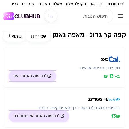
התחברות
צור קשר
הקהילה שלנו
שאלות ותשובות
עדכונים
כלים
קפה קר גדול- מאפה נאמן
שמירה
שיתוף
חדש
מקור התמונה: כאל
חדש
כאל
סניפים בפריסה ארצית
ב- 13 ₪
לרכישה באתר
כאל
איי סטודנט
בסניפי הרשת לרכישה דרך האפליקציה בלבד
13₪
לרכישה באתר
איי סטודנט