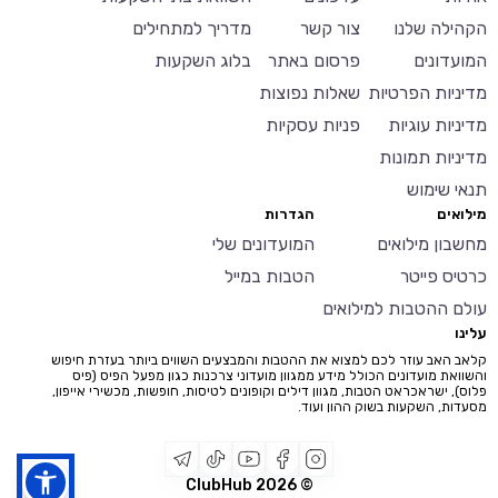
הקהילה שלנו
צור קשר
מדריך למתחילים
המועדונים
פרסום באתר
בלוג השקעות
מדיניות הפרטיות
שאלות נפוצות
מדיניות עוגיות
פניות עסקיות
מדיניות תמונות
תנאי שימוש
מילואים
הגדרות
מחשבון מילואים
המועדונים שלי
כרטיס פייטר
הטבות במייל
עולם ההטבות למילואים
עלינו
קלאב האב עוזר לכם למצוא את ההטבות והמבצעים השווים ביותר בעזרת חיפוש
והשוואת מועדונים הכולל מידע ממגוון מועדוני צרכנות כגון מפעל הפיס (פיס
פלוס), ישראכראט הטבות, מגוון דילים וקופונים לטיסות, חופשות, מכשירי אייפון,
מסעדות, השקעות בשוק ההון ועוד.
2026
© ClubHub