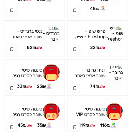
48₪
פרש שופ -
ננסי ברנדיס -
Freshop - שייק
שובר ארצי לאתר
מדיום
COMY
82₪
22₪
יונתן גרובר -
סינמה סיטי -
שובר ארצי לאתר
שובר לסרט רגיל
COMY
לכל ימות השבוע
33₪
23₪
74₪
סינמה סיטי -
סינמה סיטי -
שובר לסרט VIP
שובר לסרט רגיל
לכל ימות השבוע
לכל ימות השבוע
45₪
35₪
119₪
116₪
כולל פופקורן קטן
ופחית שתיה