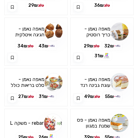
29₪
36₪
מאפה נאמן -
מאפה נאמן -
כריך רוסטיק
חגיגה איטלקית
ושתיה
34₪
43₪
29₪
32₪
31₪
מאפה נאמן -
מאפה נאמן -
עוגת גבינה רנד
סלט בריאות כולל
עגולה אפויה
כוס לימונדה
27₪
31₪
49₪
55₪
מאפה נאמן - פס
rebar - משקה L
שמנת במגוון
טעמים - למימוש
25₪
26₪
39₪
55₪
בכל ימות השבוע