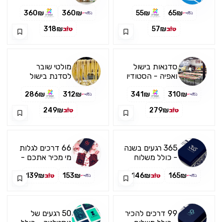
מפנק
יסודות האפייה
360₪
360₪
55₪
65₪
318₪
57₪
סדנאות בישול
מולטי שובר
ואפיה - הסטודיו
לסדנת בישול
לבישול
ואפיה - מבשלים
286₪
312₪
341₪
310₪
חוויה
249₪
279₪
365 רגעים בשנה
66 דרכים לגלות
- כולל משלוח
מי מכיר אתכם -
כולל משלוח
139₪
153₪
146₪
165₪
99 דרכים להכיר
50 רגעים של