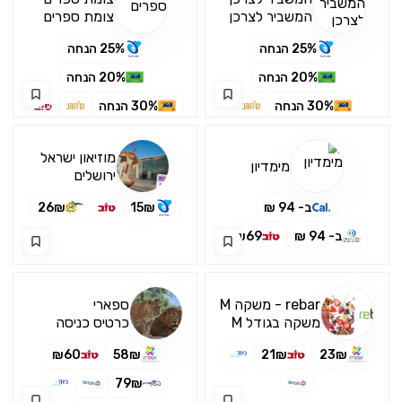
המשביר לצרכן
צומת ספרים
25% הנחה
25% הנחה
20% הנחה
20% הנחה
30% הנחה
30% הנחה
59₪
15% הנחה
15% הנחה
מוזיאון ישראל
15% הנחה
15% הנחה
מימדיון
ירושלים
ב- 94 ₪
15₪
26₪
ב- 94 ₪
₪69
rebar - משקה M
ספארי
משקה בגודל M
כרטיס כניסה
לספארי ר"ג בו
₪60
58₪
21₪
23₪
נמצא האוסף
הגדול ביותר של
79₪
בעלי חיים במזרח