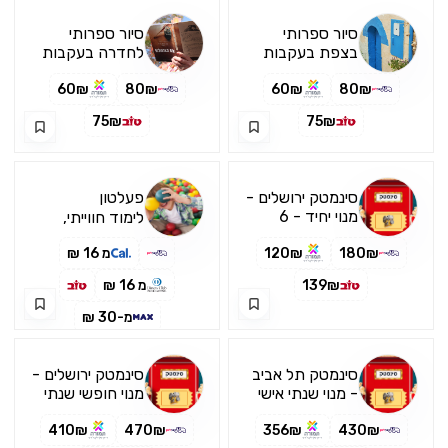
סיור ספרותי
סיור ספרותי
בצפת בעקבות
לחדרה בעקבות
ספרים
הספר "אות
60₪
80₪
60₪
80₪
מאבשלום"
75₪
75₪
פעלטון
סינמטק ירושלים -
מנוי יחיד - 6
לימוד חווייתי,
כניסות
מפתח ומעצים
180₪
120₪
מ 16 ₪
לילדים תוך כדי
משחק
139₪
מ 16 ₪
מ-30 ₪
סינמטק תל אביב
סינמטק ירושלים -
- מנוי שנתי אישי
מנוי חופשי שנתי
יחיד
410₪
470₪
356₪
430₪