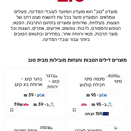
מועדון "טוב" הוא מועדון המיועד לעובדי המדינה, פעילים
וגמלאים. המועדון פועל בכל עת להשגת מגוון רחב של
הצעות, פעילויות, שירותים ומוצרים בתחום התרבות, הפנאי,
הנופש והספורט, לרבות: נופשים, אירועים, אתרים, הצגות וכל
מוצר תרבות, פנאי ורווחה אחר, במחירים ובתנאים הטובים
ביותר עבור עובדי המדינה.
מוצרים דילים הטבות והנחות מובילות מבית
טוב
סינמה סיטי
ברגר קינג -
ארוחת ביג קינג
חבילת קולנוע
זוגית ב- 95 ₪
ב- 95 ₪
ב- 39 ₪
במקום 124 ₪
לרכישה
ב- 95 ₪
ב- 39 ₪
39₪
באפליקציית כאל
15% הנחה
15% הנחה
המשביר לצרכן
צומת ספרים