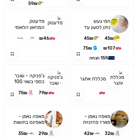
התיכון.
59₪
חמי געש
מדעטק
ניתן לטעון עד
המוזאון הלאומי
לסכום כולל של
למדע, טכנולוגיה
₪46
45₪
45₪
3,000₪ בחודש
וחלל
75₪
₪107
15% הנחה
15% הנחה
65₪
ג'פניקה - שובר
25% הנחה
מכללת אתגר
כספי בשווי 100
₪ ישיבה
75₪
79₪
במסעדה
מאפה נאמן -
מאפה נאמן -
מארז פחזניות
מאפינס בחושות
במגוון טעמים
35₪
29₪
42₪
32₪