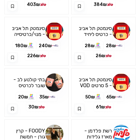
403₪
384₪
סינמטק תל אביב
סינמטק תל אביב
- כרטיס ליחיד
- מנוי/כרטיסייה
ל-10 סרטים
180₪
240₪
28₪
28₪
226₪
26₪
סינמטק תל אביב
בתי קולנוע לב -
- 5 סרטים VOD
שובר לכרטיס
בודד
20₪
35₪
50₪
65₪
30₪
61₪
רשת פלדמן -
FOODY - קרין
מארז גלידות
גורן - חמשת