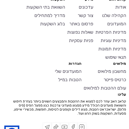
אודות
עדכונים
השוואת בתי השקעות
הקהילה שלנו
צור קשר
מדריך למתחילים
המועדונים
פרסום באתר
בלוג השקעות
מדיניות הפרטיות
שאלות נפוצות
מדיניות עוגיות
פניות עסקיות
מדיניות תמונות
תנאי שימוש
מילואים
הגדרות
מחשבון מילואים
המועדונים שלי
כרטיס פייטר
הטבות במייל
עולם ההטבות למילואים
עלינו
קלאב האב עוזר לכם למצוא את ההטבות והמבצעים השווים ביותר בעזרת חיפוש
והשוואת מועדונים הכולל מידע ממגוון מועדוני צרכנות כגון מפעל הפיס (פיס
פלוס), ישראכראט הטבות, מגוון דילים וקופונים לטיסות, חופשות, מכשירי אייפון,
מסעדות, השקעות בשוק ההון ועוד.