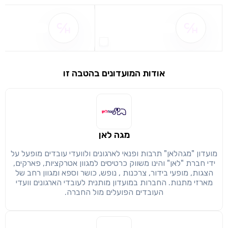
שם ההטבה אינו זמין
שם ההטבה אינו 
אודות המועדונים בהטבה זו
שימו לב!
שיתוף
מימוש הטבה זו ניתן רק לחברי
מגה לאן
חזרה
הבנתי, המשך לאתר
העתק
מועדון "מגהלאן" תרבות ופנאי לארגונים ולוועדי עובדים מופעל על
ידי חברת "לאן" והינו משווק כרטיסים למגוון אטרקציות, פארקים,
הצגות, מופעי בידור, צרכנות , נופש, כושר וספא ומגוון רחב של
מארזי מתנות. החברות במועדון מותנית לעובדי הארגונים וועדי
העובדים הפועלים מול החברה.