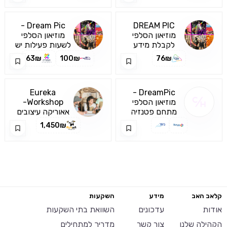
Dream Pic -
DREAM PIC
מוזיאון הסלפי
מוזיאון הסלפי
2025
לקבלת מידע
אילת
לשעות פעילות יש
אודות תאריכי
להתעדכן באתר
63₪
100₪
76₪
ושעות הפעילות יש
הרשמי של בית
לבחור בפריט
העסק
Eureka
DreamPic -
מוזיאון הסלפי
Workshop-
מתחם פטנזיה
אילת - כרטיס זוגי
סדנה זוגית
אאוריקה עיצובים
בואו לצלם את
בע"מ
לפיתוח חשיבה
1,450₪
החלומות שלכם
יצירתית
קלאב האב
מידע
השקעות
אודות
עדכונים
השוואת בתי השקעות
הקהילה שלנו
צור קשר
מדריך למתחילים