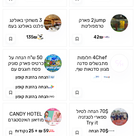
מודיעין
נהריה
2jump פארק
3 משחקי באולינג
טרמפולינות
פלנט באולינג בעמ
ואטרקציות לכל
135₪
42₪
המשפחה- סניף
נתניה
4Chef חלומות
50 ש"ח הנחה על
מתבשלים סדנה
כרטיס פארק סוניק
בשווי 350 ₪
מגוון סדנאות שף,
פסח חוגגים עם
כיתות אמן וקורסים
סוניק – החוויה
הנחה בהזנת קופון
בהנחיית השפים
המשפחתית
המובילים בישראל
המושלמת
הנחה בהזנת קופון
הנחה בהזנת קופון
70$ הנחה לטיול
CANDY HOTEL
ספארי לטנזניה
מוזיאון האינסטגרם
Try it
וזנזיבר
- כניסה
70$ הנחה
59 ₪ + 25 נקודות
ילד/מבוגר