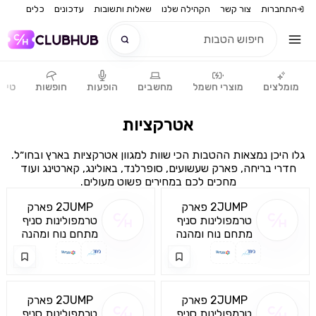
התחברות
צור קשר
הקהילה שלנו
שאלות ותשובות
עדכונים
כלים
מומלצים
מוצרי חשמל
מחשבים
הופעות
חופשות
טיפו
חדש
אטרקציות
חדש
גלו היכן נמצאות ההטבות הכי שוות למגוון אטרקציות בארץ ובחו״ל.
חדרי בריחה, פארק שעשועים, סופרלנד, באולינג, קארטינג ועוד
מחכים לכם במחירים פשוט מעולים.
2JUMP פארק
2JUMP פארק
טרמפולינות סניף
טרמפולינות סניף
חדרה
מתחם נוח ומהנה
חוצות המפרץ
מתחם נוח ומהנה
לבילוי משפחתי
לבילוי משפחתי
וקבוצתי עם ילדים
וקבוצתי עם ילדים
ונוער
ונוער
2JUMP פארק
2JUMP פארק
טרמפולינות סניף
טרמפולינות סניף