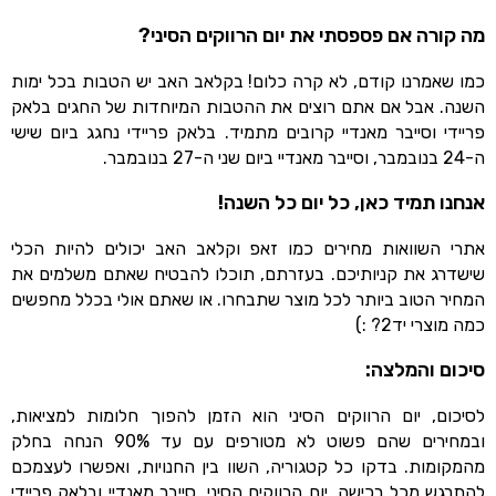
מה קורה אם פספסתי את יום הרווקים הסיני?
כמו שאמרנו קודם, לא קרה כלום! בקלאב האב יש הטבות בכל ימות
השנה. אבל אם אתם רוצים את ההטבות המיוחדות של החגים בלאק
פריידי וסייבר מאנדיי קרובים מתמיד. בלאק פריידי נחגג ביום שישי
ה-24 בנובמבר, וסייבר מאנדיי ביום שני ה-27 בנובמבר.
אנחנו תמיד כאן, כל יום כל השנה!
אתרי השוואות מחירים כמו זאפ וקלאב האב יכולים להיות הכלי
שישדרג את קניותיכם. בעזרתם, תוכלו להבטיח שאתם משלמים את
המחיר הטוב ביותר לכל מוצר שתבחרו. או שאתם אולי בכלל מחפשים
כמה מוצרי יד2? :)
סיכום והמלצה:
לסיכום, יום הרווקים הסיני הוא הזמן להפוך חלומות למציאות,
ובמחירים שהם פשוט לא מטורפים עם עד 90% הנחה בחלק
מהמקומות. בדקו כל קטגוריה, השוו בין החנויות, ואפשרו לעצמכם
להתרגש מכל רכישה. יום הרווקים הסיני, סייבר מאנדיי ובלאק פריידי