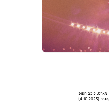
ו מארס, כוכב הפופ
העולמי, מגיע לארץ לשתי הופעות מיוחדות במיוחד המתקיימות בתאריכים: הברביעי באוקטובר (4.10.2023)