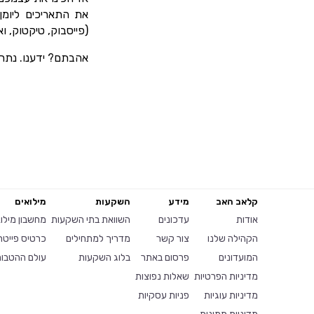
את התאריכים ליומן
(פייסבוק, טיקטוק, 
אהבתם? ידענו. נתר
קלאב האב
מידע
השקעות
מילואים
אודות
עדכונים
השוואת בתי השקעות
מחשבון מילו
הקהילה שלנו
צור קשר
מדריך למתחילים
כרטיס פייטר
המועדונים
פרסום באתר
בלוג השקעות
עולם ההטבות
מדיניות הפרטיות
שאלות נפוצות
מדיניות עוגיות
פניות עסקיות