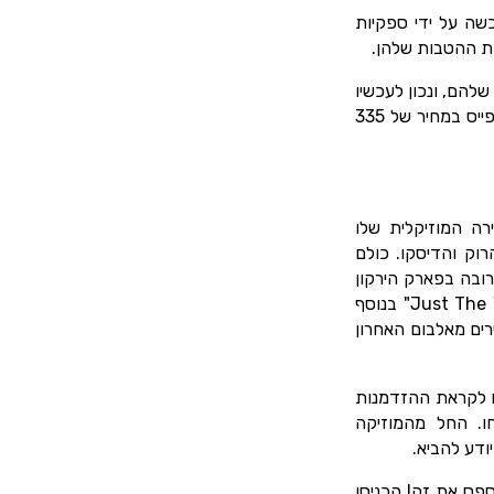
שה על ידי ספקיות
ות ההטבות שלהן.
להם, ונכון לעכשיו
אזלו. ההזמנה התאפשרה למנויים במחיר של 230 שקלים, ובמחיר מוזל ללא מימוש הטבת פייס במחיר של 335
רה המוזיקלית שלו
הרוק והדיסקו. כולם
ובה בפארק הירקון
ניתן לצפות להופעה שתכלול להיטים כמו "Just The Way You Are", "Grenade", "Uptown Funk" בנוסף
ים מאלבום האחרון
ם לקראת ההזדמנות
ו. החל מהמוזיקה
ודע להביא.
ספס את זה! הכניסו