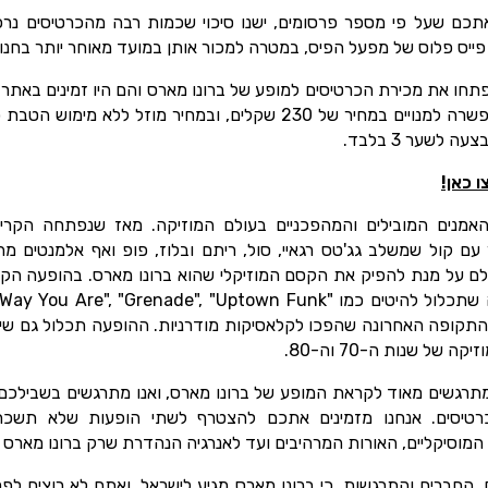
תכם שעל פי מספר פרסומים, ישנו סיכוי שכמות רבה מהכרטיסים נרכ
 פייס פלוס של מפעל הפיס, במטרה למכור אותן במועד מאוחר יותר בחנ
חו את מכירת הכרטיסים למופע של ברונו מארס והם היו זמינים באתר ש
לשער 3 בלבד.
 כאן!
אמנים המובילים והמהפכניים בעולם המוזיקה. מאז שנפתחה הקריי
ס שר עם קול שמשלב גג'טס רגאיי, סול, ריתם ובלוז, פופ ואף אלמנטים מ
לם על מנת להפיק את הקסם המוזיקלי שהוא ברונו מארס. בהופעה הקר
התקופה האחרונה שהפכו לקלאסיקות מודרניות. ההופעה תכלול גם שיר
 של שנות ה-70 וה-80.
תרגשים מאוד לקראת המופע של ברונו מארס, ואנו מתרגשים בשבילכ
רטיסים. אנחנו מזמינים אתכם להצטרף לשתי הופעות שלא תשכח
המוסיקליים, האורות המרהיבים ועד לאנרגיה הנהדרת שרק ברונו מארס י
 החברים והתרגשות, כי ברונו מארס מגיע לישראל, ואתם לא רוצים לפ