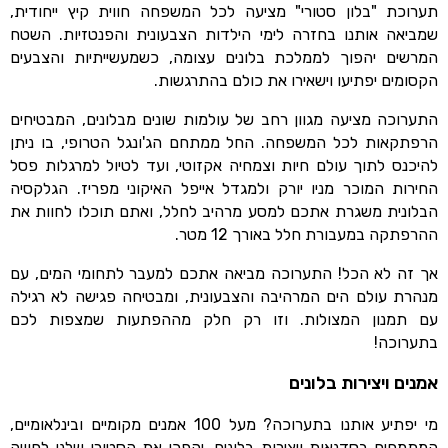
תערוכת "בלון סטורי" מציעה לכל המשפחה חווית קיץ ייחודית,
שמביאה אותנו בחזרה לימי הילדות הצבעונית והפנטזיות. השטח
המרשים יהפוך לממלכת בלונים עצומה, כשמעשייתיות והצבעים
הקסומים יפתיעו וישאירו את כולם בהתרגשות.
התערוכה מציעה מגוון רחב של עולמות שונים מבלונים, המבטיחים
הרפתקאות לכל המשפחה. החל ממתחם הג'ונגל הטרופי, בו ניתן
להיכנס לתוך עולם חיות וצמחיה אקזוטי, ועד לטיול למרגלות פסל
החירות המוכר מניו יורק ולמגדל אייפל האיקוני מפריז. הגלקסיה
הבלונית משגרת אתכם למסע מרהיב לחלל, ואתם תוכלו לחוות את
ההרפתקה במעבורת חלל באורך 12 מטר.
אך זה לא הכל! התערוכה מביאה אתכם למעבר לתחומי המים, עם
מנהרת עולם הים המרהיבה והצבעונית, ומבטיחה פגישה לא רגילה
עם תמנון המצולות. וזו רק חלק מההפתעות שמצפות לכם
בתערוכה!
אמנים ויצירות בלונים
מי יפתיע אותנו בתערוכה? מעל 100 אמנים מקומיים ובינלאומיים,
המתמחים בסדנאות ויצירות בלונים, יהפכו את הסטורי שלנו לחוויה