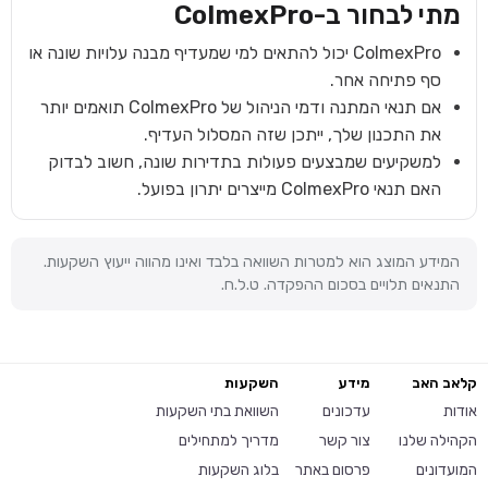
מתי לבחור ב-
ColmexPro
ColmexPro יכול להתאים למי שמעדיף מבנה עלויות שונה או
סף פתיחה אחר.
אם תנאי המתנה ודמי הניהול של ColmexPro תואמים יותר
את התכנון שלך, ייתכן שזה המסלול העדיף.
למשקיעים שמבצעים פעולות בתדירות שונה, חשוב לבדוק
האם תנאי ColmexPro מייצרים יתרון בפועל.
המידע המוצג הוא למטרות השוואה בלבד ואינו מהווה ייעוץ השקעות.
התנאים תלויים בסכום ההפקדה. ט.ל.ח.
קלאב האב
מידע
השקעות
אודות
עדכונים
השוואת בתי השקעות
הקהילה שלנו
צור קשר
מדריך למתחילים
המועדונים
פרסום באתר
בלוג השקעות