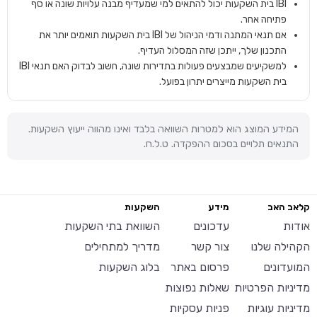
IBI בית השקעות יכול להתאים למי שמעדיף מבנה עלויות שונה או סף
פתיחה אחר.
אם תנאי המתנה ודמי הניהול של IBI בית השקעות תואמים יותר את
התכנון שלך, ייתכן שזה המסלול העדיף.
למשקיעים שמבצעים פעולות בתדירות שונה, חשוב לבדוק האם תנאי IBI
בית השקעות מייצרים יתרון בפועל.
המידע המוצג הוא למטרות השוואה בלבד ואינו מהווה ייעוץ השקעות.
התנאים תלויים בסכום ההפקדה. ט.ל.ח.
קלאב האב
מידע
השקעות
אודות
עדכונים
השוואת בתי השקעות
הקהילה שלנו
צור קשר
מדריך למתחילים
המועדונים
פרסום באתר
בלוג השקעות
מדיניות הפרטיות
שאלות נפוצות
מדיניות עוגיות
פניות עסקיות