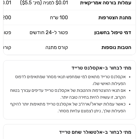
עמלות בורסה אמריקאית
$0.01 למניה (מינ׳ $5.5)
$0.01 למניה (מינ׳ 6
מתנת הצטרפות
100 ש״ח
200 ש״ח
דמי טיפול בחשבון
פטור ל-24 חודשים
פטור 
הטבות נוספות
קורס מתנה
קורס 
מתי לבחור ב-
אקסלנס טרייד
אקסלנס טרייד מתאים למי שמחפש תנאי מסחר שמתאימים לדפוס
הפעילות האישי שלו.
אם תנאי ההצטרפות וההטבות של אקסלנס טרייד עדיפים עבורך בטווח
הקרוב, זו עשויה להיות בחירה טובה יותר.
כאשר עמלות ישראל/ארה״ב של אקסלנס טרייד מתאימות יותר להיקף
הפעילות שלך, ניתן לצמצם עלויות מסחר.
מתי לבחור ב-
אלטשולר שחם טרייד