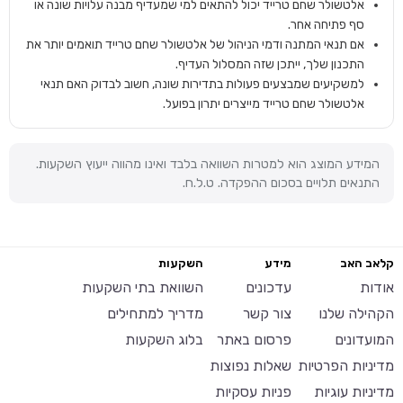
אלטשולר שחם טרייד יכול להתאים למי שמעדיף מבנה עלויות שונה או
סף פתיחה אחר.
אם תנאי המתנה ודמי הניהול של אלטשולר שחם טרייד תואמים יותר את
התכנון שלך, ייתכן שזה המסלול העדיף.
למשקיעים שמבצעים פעולות בתדירות שונה, חשוב לבדוק האם תנאי
אלטשולר שחם טרייד מייצרים יתרון בפועל.
המידע המוצג הוא למטרות השוואה בלבד ואינו מהווה ייעוץ השקעות.
התנאים תלויים בסכום ההפקדה. ט.ל.ח.
קלאב האב
מידע
השקעות
אודות
עדכונים
השוואת בתי השקעות
הקהילה שלנו
צור קשר
מדריך למתחילים
המועדונים
פרסום באתר
בלוג השקעות
מדיניות הפרטיות
שאלות נפוצות
מדיניות עוגיות
פניות עסקיות