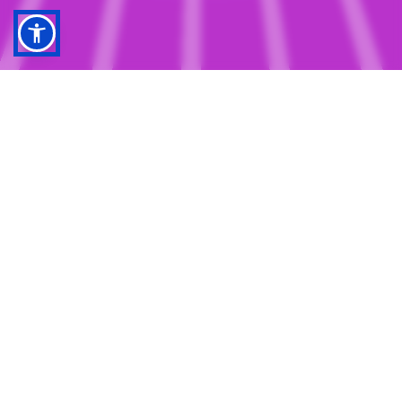
קלאב האב
מידע
השקעות
אודות
עדכונים
השוואת בתי השקעות
הקהילה שלנו
צור קשר
מדריך למתחילים
המועדונים
פרסום באתר
בלוג השקעות
מדיניות הפרטיות
שאלות נפוצות
מדיניות עוגיות
פניות עסקיות
מדיניות תמונות
תנאי שימוש
מילואים
הגדרות
מחשבון מילואים
המועדונים שלי
כרטיס פייטר
הטבות במייל
עולם ההטבות למילואים
עלינו