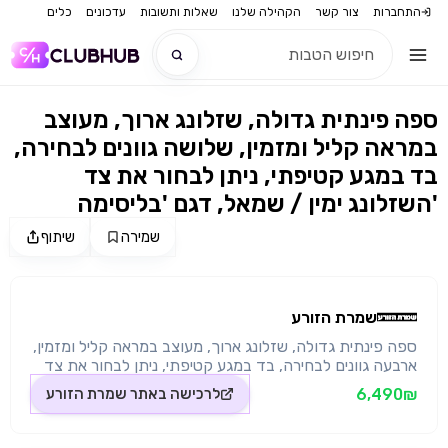
התחברות
צור קשר
הקהילה שלנו
שאלות ותשובות
עדכונים
כלים
ספה פינתית גדולה, שזלונג ארוך, מעוצב
חדש
במראה קליל ומזמין, שלושה גוונים לבחירה,
בד במגע קטיפתי, ניתן לבחור את צד
חדש
השזלונג ימין / שמאל, דגם 'בליסימה'
שמירה
שיתוף
מקור התמונה: שמרת הזורע
שמרת הזורע
ספה פינתית גדולה, שזלונג ארוך, מעוצב במראה קליל ומזמין,
ארבעה גוונים לבחירה, בד במגע קטיפתי, ניתן לבחור את צד
השזלונג ימין / שמאל, דגם 'בליסימה' תיאור השזלונג מתאים
6,490₪
לרכישה באתר
שמרת הזורע
לכם בדיוק בוחרים ימין או שמאל לפי הסלון שלכם בד נעים
למגע שנשאר יפה גם לאחר זמן, כריות המושב קבועות וכריות
הגב נשלפות מושבים עשויים מספוג על משטח קפיצים