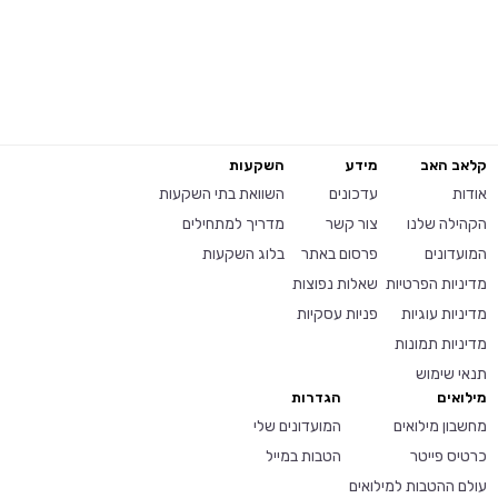
קלאב האב
מידע
השקעות
אודות
עדכונים
השוואת בתי השקעות
הקהילה שלנו
צור קשר
מדריך למתחילים
המועדונים
פרסום באתר
בלוג השקעות
מדיניות הפרטיות
שאלות נפוצות
מדיניות עוגיות
פניות עסקיות
מדיניות תמונות
תנאי שימוש
מילואים
הגדרות
מחשבון מילואים
המועדונים שלי
כרטיס פייטר
הטבות במייל
עולם ההטבות למילואים