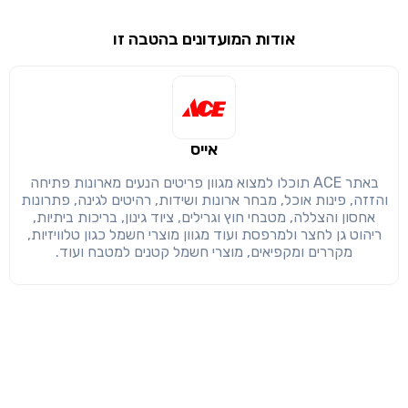
אודות המועדונים בהטבה זו
שימו לב!
שיתוף
מימוש הטבה זו ניתן רק לחברי
חזרה
הבנתי, המשך לאתר
העתק
אייס
באתר ACE תוכלו למצוא מגוון פריטים הנעים מארונות פתיחה
והזזה, פינות אוכל, מבחר ארונות ושידות, רהיטים לגינה, פתרונות
אחסון והצללה, מטבחי חוץ וגרילים, ציוד גינון, בריכות ביתיות,
ריהוט גן לחצר ולמרפסת ועוד מגוון מוצרי חשמל כגון טלוויזיות,
מקררים ומקפיאים, מוצרי חשמל קטנים למטבח ועוד.