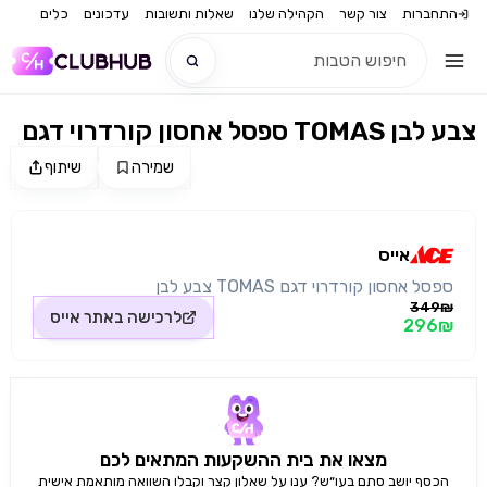
התחברות
צור קשר
הקהילה שלנו
שאלות ותשובות
עדכונים
כלים
ספסל אחסון קורדרוי דגם TOMAS צבע לבן
חדש
שמירה
שיתוף
מקור התמונה: אייס
חדש
אייס
ספסל אחסון קורדרוי דגם TOMAS צבע לבן
349₪
לרכישה באתר
אייס
296₪
מצאו את בית ההשקעות המתאים לכם
הכסף יושב סתם בעו״ש? ענו על שאלון קצר וקבלו השוואה מותאמת אישית