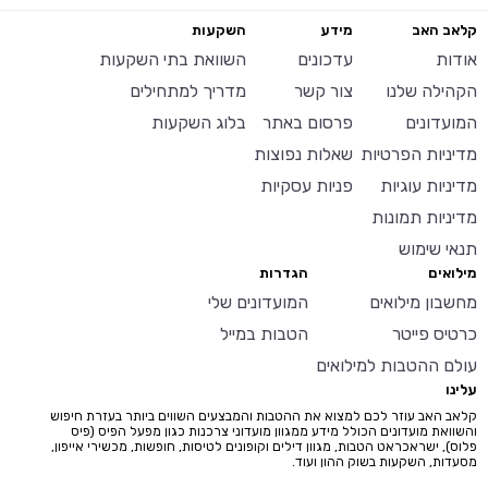
קלאב האב
מידע
השקעות
אודות
עדכונים
השוואת בתי השקעות
הקהילה שלנו
צור קשר
מדריך למתחילים
המועדונים
פרסום באתר
בלוג השקעות
מדיניות הפרטיות
שאלות נפוצות
מדיניות עוגיות
פניות עסקיות
מדיניות תמונות
תנאי שימוש
מילואים
הגדרות
מחשבון מילואים
המועדונים שלי
כרטיס פייטר
הטבות במייל
עולם ההטבות למילואים
עלינו
קלאב האב עוזר לכם למצוא את ההטבות והמבצעים השווים ביותר בעזרת חיפוש
והשוואת מועדונים הכולל מידע ממגוון מועדוני צרכנות כגון מפעל הפיס (פיס
פלוס), ישראכראט הטבות, מגוון דילים וקופונים לטיסות, חופשות, מכשירי אייפון,
מסעדות, השקעות בשוק ההון ועוד.