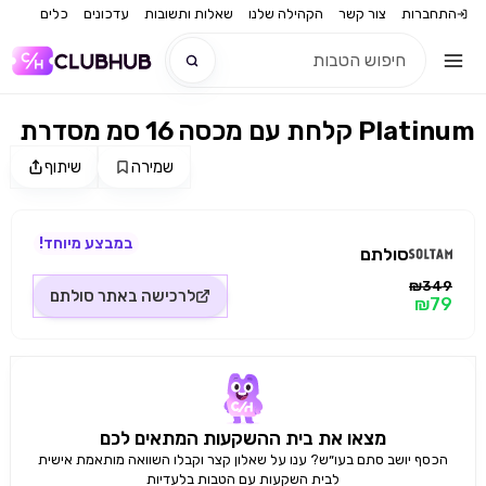
התחברות
צור קשר
הקהילה שלנו
שאלות ותשובות
עדכונים
כלים
קלחת עם מכסה 16 סמ מסדרת Platinum
חדש
שמירה
שיתוף
מקור התמונה: סולתם
חדש
במבצע מיוחד!
סולתם
₪349
לרכישה באתר
סולתם
₪79
מצאו את בית ההשקעות המתאים לכם
הכסף יושב סתם בעו״ש? ענו על שאלון קצר וקבלו השוואה מותאמת אישית
לבית השקעות עם הטבות בלעדיות