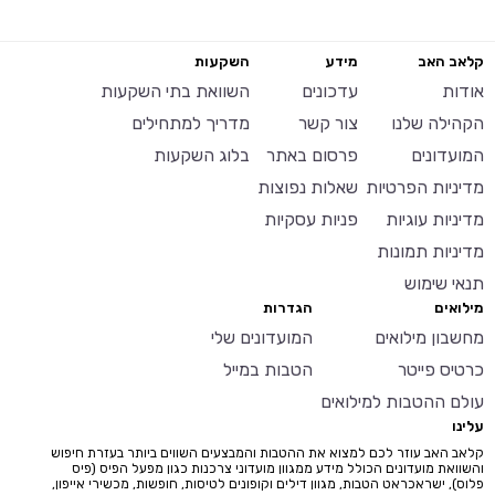
קלאב האב
מידע
השקעות
אודות
עדכונים
השוואת בתי השקעות
הקהילה שלנו
צור קשר
מדריך למתחילים
המועדונים
פרסום באתר
בלוג השקעות
מדיניות הפרטיות
שאלות נפוצות
מדיניות עוגיות
פניות עסקיות
מדיניות תמונות
תנאי שימוש
מילואים
הגדרות
מחשבון מילואים
המועדונים שלי
כרטיס פייטר
הטבות במייל
עולם ההטבות למילואים
עלינו
קלאב האב עוזר לכם למצוא את ההטבות והמבצעים השווים ביותר בעזרת חיפוש
והשוואת מועדונים הכולל מידע ממגוון מועדוני צרכנות כגון מפעל הפיס (פיס
פלוס), ישראכראט הטבות, מגוון דילים וקופונים לטיסות, חופשות, מכשירי אייפון,