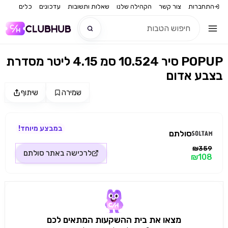
התחברות
צור קשר
הקהילה שלנו
שאלות ותשובות
עדכונים
כלים
סיר 10.524 סמ 4.15 ליטר מסדרת POPUP
חדש
בצבע אדום
חדש
שמירה
שיתוף
מקור התמונה: סולתם
במבצע מיוחד!
סולתם
₪359
לרכישה באתר
סולתם
₪108
מצאו את בית ההשקעות המתאים לכם