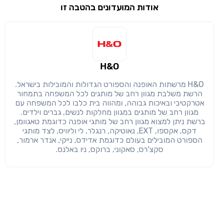
אודות המועדונים בהטבה זו
שימו לב!
שיתוף
מימוש הטבה זו ניתן רק לחברי
חזרה
הבנתי, המשך לאתר
העתק
H&O
H&O מרשתות האופנה והספורט הגדולות והמובילות בישראל.
הרשת משלבת מגוון רחב של מותגים לכל המשפחה בתמחור
אטרקטיבי ובאיכות גבוהה, ומהווה בית כלבו לכל המשפחה עם
מגוון רחב של מותגים במגוון מחלקות לנשים, גברים וילדים.
ברשת ניתן למצוא מגוון רחב של מותגי אופנה כדוגמת טאגוומן,
דקס, אקספו, EXT, נאוטיקה, רנגלר, לי וליוויס, לצד מותגי
הספורט המובילים בעולם כדוגמת אדידס, נייקי, אנדר ארמור,
סקצ'רס, סאקוני, ברוקס, ניו באלנס.