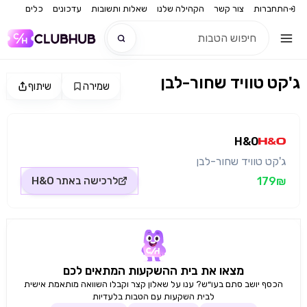
התחברות
צור קשר
הקהילה שלנו
שאלות ותשובות
עדכונים
כלים
ג'קט טוויד שחור-לבן
שמירה
שיתוף
חדש
מקור התמונה: H&O
חדש
H&O
ג'קט טוויד שחור-לבן
179₪
לרכישה באתר
H&O
מצאו את בית ההשקעות המתאים לכם
הכסף יושב סתם בעו״ש? ענו על שאלון קצר וקבלו השוואה מותאמת אישית
לבית השקעות עם הטבות בלעדיות