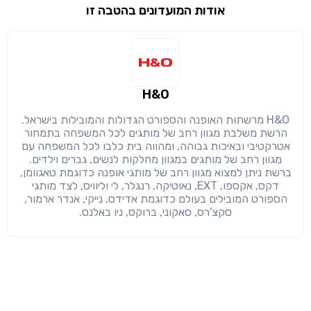
אודות המועדונים בהטבה זו
שימו לב!
שיתוף
מימוש הטבה זו ניתן רק לחברי
חזרה
הבנתי, המשך לאתר
העתק
H&O
H&O מרשתות האופנה והספורט הגדולות והמובילות בישראל.
הרשת משלבת מגוון רחב של מותגים לכל המשפחה בתמחור
אטרקטיבי ובאיכות גבוהה, ומהווה בית כלבו לכל המשפחה עם
מגוון רחב של מותגים במגוון מחלקות לנשים, גברים וילדים.
ברשת ניתן למצוא מגוון רחב של מותגי אופנה כדוגמת טאגוומן,
דקס, אקספו, EXT, נאוטיקה, רנגלר, לי וליוויס, לצד מותגי
הספורט המובילים בעולם כדוגמת אדידס, נייקי, אנדר ארמור,
סקצ'רס, סאקוני, ברוקס, ניו באלנס.