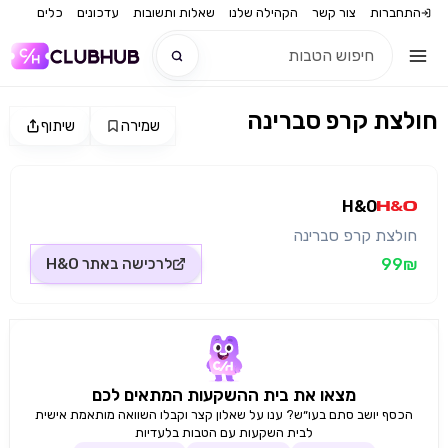
התחברות
צור קשר
הקהילה שלנו
שאלות ותשובות
עדכונים
כלים
חולצת קרפ סברינה
שמירה
שיתוף
חדש
מקור התמונה: H&O
חדש
H&O
חולצת קרפ סברינה
99₪
לרכישה באתר
H&O
מצאו את בית ההשקעות המתאים לכם
הכסף יושב סתם בעו״ש? ענו על שאלון קצר וקבלו השוואה מותאמת אישית
לבית השקעות עם הטבות בלעדיות