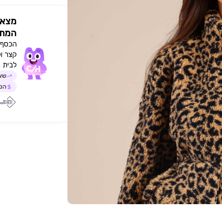
מצאו
המתא
הכסף י
קצר ו
לבית 
שאל
הטב