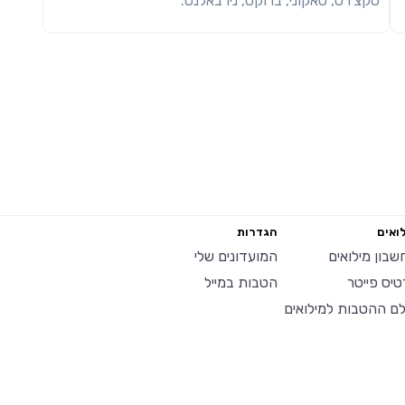
סקצ'רס, סאקוני, ברוקס, ניו באלנס.
ואים
הגדרות
שבון מילואים
המועדונים שלי
טיס פייטר
הטבות במייל
לם ההטבות למילואים