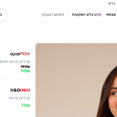
כלים
עצמאי
בלוג השקעות
חדש
פוקס
קרדיגן פרווה מחמם
150₪
90₪
H&O
קרדיגן פרווה
79₪