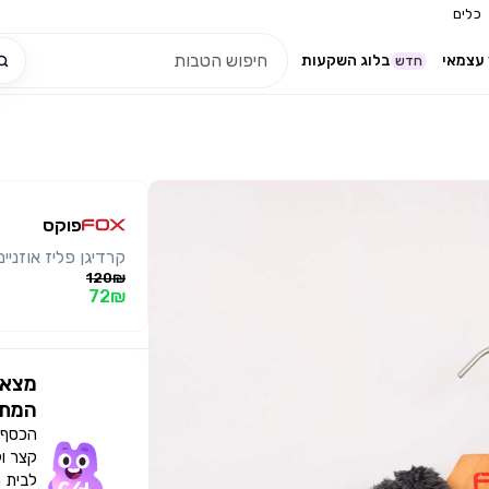
כלים
עצמאי
בלוג השקעות
חדש
פוקס
קרדיגן פליז אוזני
120₪
72₪
מצאו
המתא
הכסף י
קצר ו
לבית 