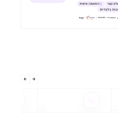
ון קצר
התאמה אישית
ות בלעדיות
ועוד
שם ההטבה אינו זמין
שם ההט