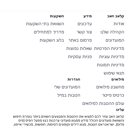
קלאב האב
מידע
השקעות
אודות
עדכונים
השוואת בתי השקעות
הקהילה שלנו
צור קשר
מדריך למתחילים
המועדונים
פרסום באתר
בלוג השקעות
מדיניות הפרטיות
שאלות נפוצות
מדיניות עוגיות
פניות עסקיות
מדיניות תמונות
תנאי שימוש
מילואים
הגדרות
מחשבון מילואים
המועדונים שלי
כרטיס פייטר
הטבות במייל
עולם ההטבות למילואים
עלינו
קלאב האב עוזר לכם למצוא את ההטבות והמבצעים השווים ביותר בעזרת חיפוש
והשוואת מועדונים הכולל מידע ממגוון מועדוני צרכנות כגון מפעל הפיס (פיס
פלוס), ישראכראט הטבות, מגוון דילים וקופונים לטיסות, חופשות, מכשירי אייפון,