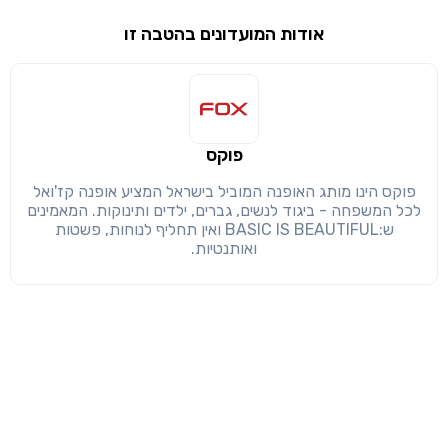
אודות המועדונים בהטבה זו
שימו לב!
שיתוף
מימוש הטבה זו ניתן רק לחברי
חזרה
הבנתי, המשך לאתר
העתק
פוקס
פוקס הינו מותג האופנה המוביל בישראל המציע אופנה קז'ואל
לכל המשפחה - ביגוד לנשים, גברים, ילדים ותינוקות. המאמינים
ש:BASIC IS BEAUTIFUL ואין תחליף לנוחות, פשטות
ואותנטיות.