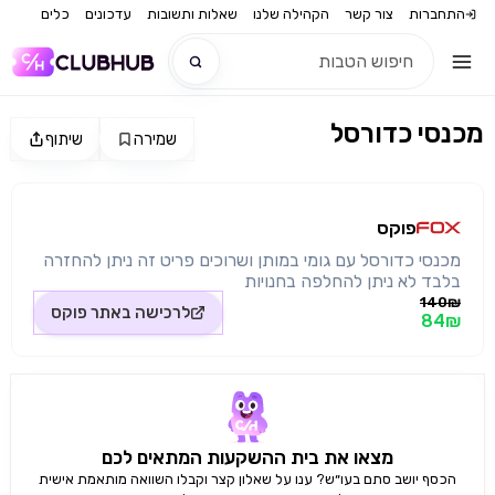
התחברות
צור קשר
הקהילה שלנו
שאלות ותשובות
עדכונים
כלים
מכנסי כדורסל
שמירה
שיתוף
חדש
מקור התמונה: פוקס
חדש
פוקס
מכנסי כדורסל עם גומי במותן ושרוכים פריט זה ניתן להחזרה
בלבד לא ניתן להחלפה בחנויות
140₪
לרכישה באתר
פוקס
84₪
מצאו את בית ההשקעות המתאים לכם
הכסף יושב סתם בעו״ש? ענו על שאלון קצר וקבלו השוואה מותאמת אישית