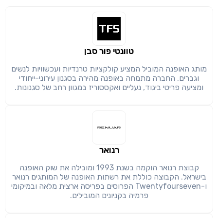
טוונטי פור סבן
מותג האופנה המוביל המציע קולקציות טרנדיות ועכשוויות לנשים
שימו לב!
וגברים. החברה מתמחה באופנה מהירה בסגנון עירוני-ייחודי
שיתוף
מימוש הטבה זו ניתן רק לחברי
ומציעה פריטי ביגוד, נעליים ואקססוריז במגוון רחב של סגנונות.
חזרה
הבנתי, המשך לאתר
העתק
רנואר
קבוצת רנואר הוקמה בשנת 1993 ומובילה את שוק האופנה
בישראל. הקבוצה כוללת את רשתות האופנה של המותגים רנואר
ו-Twentyfourseven הפרוסים בפריסה ארצית מלאה ובמיקומי
פרמיה בקניונים המובילים.