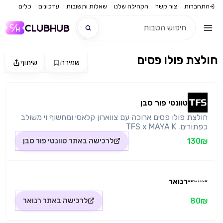
התחברות
צור קשר
הקהילה שלנו
שאלות ותשובות
עדכונים
כלים
חולצת פולו פסים
שמירה
שיתוף
חדש
מקור התמונה: טוונטי פור סבן
חדש
טוונטי פור סבן
חולצת פולו פסים ארוכה עם צווארון קלאסי ומחשוף וי משולב
כפתורים. TFS x MAYA K
130₪
לרכישה באתר
טוונטי פור סבן
רנואר
80₪
לרכישה באתר
רנואר