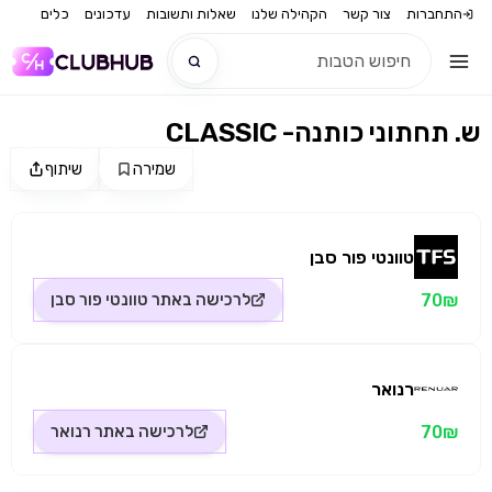
התחברות
צור קשר
הקהילה שלנו
שאלות ותשובות
עדכונים
כלים
CLASSIC -ש. תחתוני כותנה
חדש
שמירה
שיתוף
מקור התמונה: טוונטי פור סבן
חדש
טוונטי פור סבן
70₪
לרכישה באתר
טוונטי פור סבן
רנואר
70₪
לרכישה באתר
רנואר