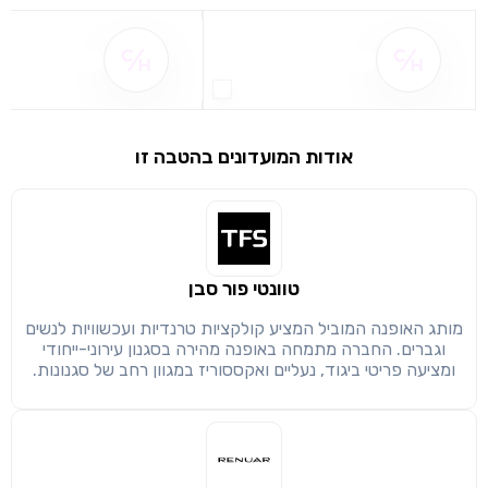
שם ההטבה אינו זמין
שם ההטבה אינו 
אודות המועדונים בהטבה זו
שימו לב!
שיתוף
מימוש הטבה זו ניתן רק לחברי
חזרה
הבנתי, המשך לאתר
העתק
טוונטי פור סבן
מותג האופנה המוביל המציע קולקציות טרנדיות ועכשוויות לנשים
וגברים. החברה מתמחה באופנה מהירה בסגנון עירוני-ייחודי
ומציעה פריטי ביגוד, נעליים ואקססוריז במגוון רחב של סגנונות.