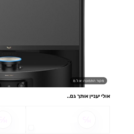
מקור התמונה: א.ל.מ
אולי יעניין אותך גם..
שם ההטבה אינו זמין