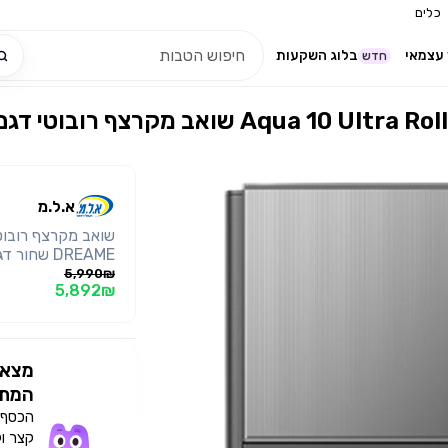
כלים
עצמאי
בלוג השקעות
חדש
א.ל.מ
5,990₪
5,892₪
ממכשולים - אור מ
מצאו
מצלמות I
המתא
הכסף י
קצר ו