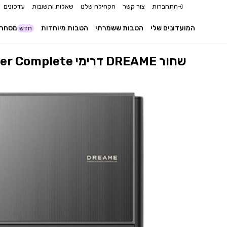
התחברות
צור קשר
הקהילה שלנו
שאלות ותשובות
עדכונים
המועדונים שלי
הטבות ששמרתי
הטבות מיוחדות
מסחר 
חדש
שואב מקרצף רובוטי דגם Aqua 10 Ultra Roller Complete דרימי DREAME שחור