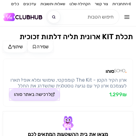
התחברות
צור קשר
הקהילה שלנו
שאלות ותשובות
עדכונים
כלים
ארונית תליה דלתות זכוכית KIT תכלת
חדש
שמירה
שיתוף
מקור התמונה: סוהו
חדש
סוהו
ארון הקיר הקטן - The Kit קומפקטי, שימושי ומלא אופי! תארו
לעצמכם ארון קיר עם נגיעה נוסטלגית שתשדרג את החלל
שלכם. The Kit הוא פתרון אחסון מעוצב ומקסים, המושלם
1,299₪
לרכישה באתר
סוהו
לאחסון של פריטים קטנים כמו מפתחות, תכשירים קוסמטיים
ואפילו אוספי תה חמודים! עם ידיות מדליון ייחודיות ומפתח
אמייל מותאם אישית, הארון הזה הוא גם פרקטי וגם מלא
בקסם. פריט כבד - עלות משלוח מיוחדת עקב גודל הארון של
100 ש"ח הרכבה קלה ומהירה המוצר מגיע במארז שטוח
ומוכן להרכבה עצמית פשוטה ומהירה. אל דאגה יש הוראות
הרכבה מלוות באיורים.
מצאו את בית ההשקעות המתאים לכם