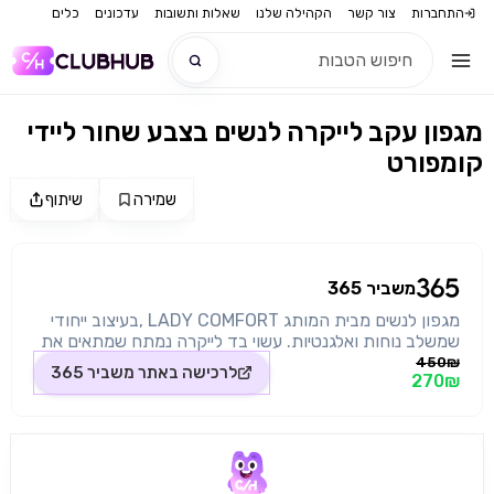
התחברות
צור קשר
הקהילה שלנו
שאלות ותשובות
עדכונים
כלים
מגפון עקב לייקרה לנשים בצבע שחור ליידי
חדש
קומפורט
חדש
שמירה
שיתוף
מקור התמונה: משביר 365
משביר 365
מגפון לנשים מבית המותג LADY COMFORT ,בעיצוב ייחודי
שמשלב נוחות ואלגנטיות. עשוי בד לייקרה נמתח שמתאים את
עצמו בצורה מושלמת לרגל ומעניק תחושת קלילות לאורך כל
450₪
לרכישה באתר
משביר 365
270₪
היום, בשילוב לקה מבריקה בחלק האחורי והקדמי המוסיף
טאץ' יוקרתי ואופנתי, ועקב מרובע המעניק יציבות וביטחון בכל
צעד.