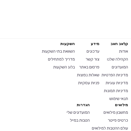
קלאב האב
מידע
השקעות
אודות
עדכונים
השוואת בתי השקעות
הקהילה שלנו
צור קשר
מדריך למתחילים
המועדונים
פרסום באתר
בלוג השקעות
מדיניות הפרטיות
שאלות נפוצות
מדיניות עוגיות
פניות עסקיות
מדיניות תמונות
תנאי שימוש
מילואים
הגדרות
מחשבון מילואים
המועדונים שלי
כרטיס פייטר
הטבות במייל
עולם ההטבות למילואים