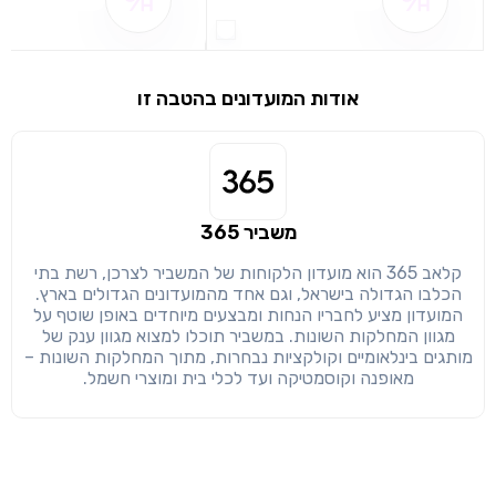
שם ההטבה אינו זמין
שם ההטבה אינו 
שימו לב!
שיתוף
אודות המועדונים בהטבה זו
מימוש הטבה זו ניתן רק לחברי
חזרה
הבנתי, המשך לאתר
העתק
משביר 365
קלאב 365 הוא מועדון הלקוחות של המשביר לצרכן, רשת בתי
הכלבו הגדולה בישראל, וגם אחד מהמועדונים הגדולים בארץ.
המועדון מציע לחבריו הנחות ומבצעים מיוחדים באופן שוטף על
מגוון המחלקות השונות. במשביר תוכלו למצוא מגוון ענק של
מותגים בינלאומיים וקולקציות נבחרות, מתוך המחלקות השונות –
מאופנה וקוסמטיקה ועד לכלי בית ומוצרי חשמל.