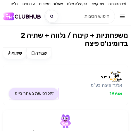
התחברות
צור קשר
הקהילה שלנו
שאלות ותשובות
עדכונים
כלים
2 משפחתיות + קינוח / נלווה + שתיה
חדש
בדומינו'ס פיצה
חדש
שמירה
שיתוף
מקור התמונה: ביימי
ביימי
אלגד פיצה בע"מ
186₪
לרכישה באתר
ביימי