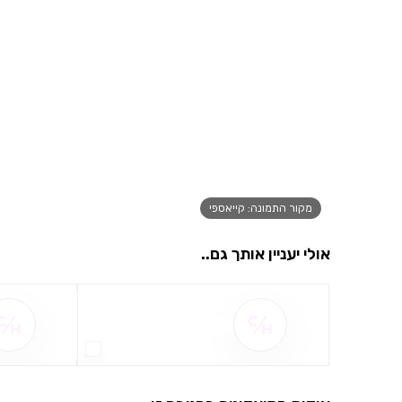
מקור התמונה: קייאספי
אולי יעניין אותך גם..
שם ההטבה אינו זמין