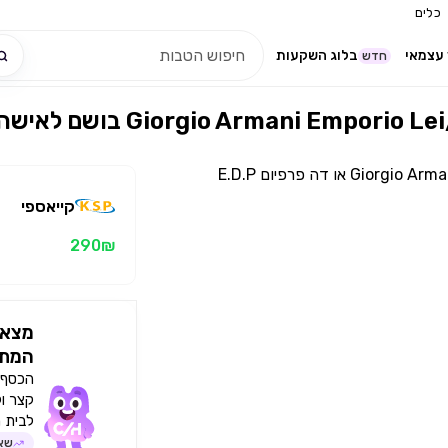
כלים
עצמאי
בלוג השקעות
חדש
קייאספי
290₪
מצאו
המתא
הכסף י
קצר ו
לבית 
שאל