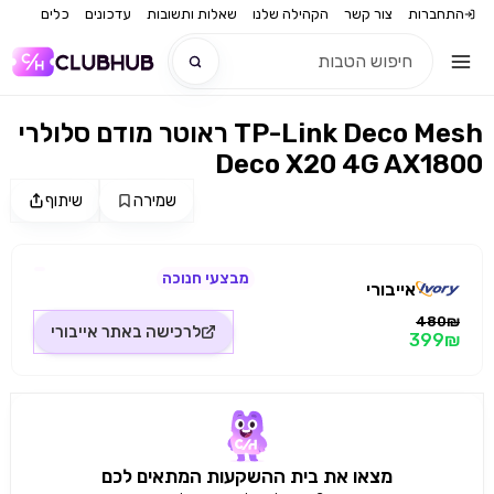
התחברות
צור קשר
הקהילה שלנו
שאלות ותשובות
עדכונים
כלים
ראוטר מודם סלולרי TP-Link Deco Mesh
חדש
Deco X20 4G AX1800
חדש
שמירה
שיתוף
מקור התמונה: אייבורי
מבצעי חנוכה
אייבורי
480₪
לרכישה באתר
אייבורי
399₪
מצאו את בית ההשקעות המתאים לכם