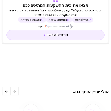
נראית בחזית הזכוכית תחתית זכוכית עשויה זכוכית
מצאו את בית ההשקעות המתאים לכם
בטיחותית מקור חשמל נטו שירותים דיגיטליים נבחרים Home
הכסף יושב סתם בעו״ש? ענו על שאלון קצר וקבלו השוואה מותאמת אישית
Connect תוכניות ומתכונים נוספים שליטה וניטור מרחוק
לבית השקעות עם הטבות בלעדיות
פונקציית תזמון אינטגרציה של רשת ביתית לשירותים דיגיטליים
שאלון קצר
התאמה אישית
הטבות בלעדיות
Home Connect אלחוטית באמצעות WiFi השימוש
ועוד
בפונקציונליות Home Connect תלוי בשירותי Home
Connect, שאינם זמינים בכל מדינה למידע נוסף home-
התחילו עכשיו
connect.com קשר עומס מחובר כולל 0.81 קילוואט כבל
חיבור 1.75 מ', ניתן לחיבור אחריות לחמש שנים ע"י BSH
היבואן הרשמי
אולי יעניין אותך גם..