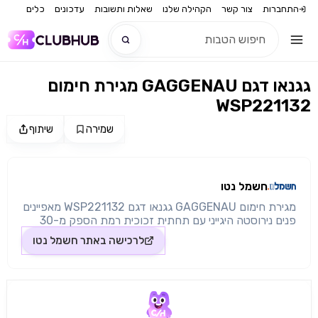
התחברות
צור קשר
הקהילה שלנו
שאלות ותשובות
עדכונים
כלים
מגירת חימום GAGGENAU גגנאו דגם
חדש
WSP221132
חדש
שמירה
שיתוף
מקור התמונה: חשמל נטו
חשמל נטו
מגירת חימום GAGGENAU גגנאו דגם WSP221132 מאפיינים
פנים נירוסטה היגייני עם תחתית זכוכית רמת הספק מ-30
ל-80 שמירה על ארוחות חמות נפח נטו 20 ליטר מבנה
לרכישה באתר
חשמל נטו
ותכונות שיטות חימום בישול איטי שמירה על ארוחות חמות
מחממים כלי בישול/צלחות כוסות וצלחות מתחממות בקרת
טמפרטורה ישירה פונקציית התאמה אישית באמצעות Home
Connect 16 תוכניות נוספות דרך Home Connect תכונות
נפח נטו 20 ליטר עומס קיבולת מקסימום 25 ק"ג מערכת
חימום לפיזור חום אחיד וטמפרטורת חלל יציבה תצוגת מצב,