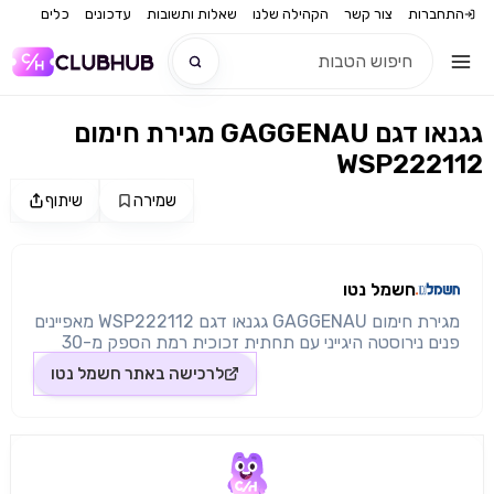
התחברות
צור קשר
הקהילה שלנו
שאלות ותשובות
עדכונים
כלים
מגירת חימום GAGGENAU גגנאו דגם
חדש
WSP222112
חדש
שמירה
שיתוף
מקור התמונה: חשמל נטו
חשמל נטו
מגירת חימום GAGGENAU גגנאו דגם WSP222112 מאפיינים
פנים נירוסטה היגייני עם תחתית זכוכית רמת הספק מ-30
ל-80 בישול איטי פונקציית תזמון מבנה ותכונות שיטות חימום
לרכישה באתר
חשמל נטו
בישול איטי שמירה על ארוחות חמות מחממים כלי
בישול/צלחות כוסות וצלחות מתחממות בקרת טמפרטורה
ישירה פונקציית התאמה אישית באמצעות Home Connect
16 תוכניות נוספות דרך Home Connect תכונות נפח נטו
54 ליטר עומס קיבולת מקסימום 25 ק"ג מערכת חימום לפיזור
חום אחיד וטמפרטורת חלל יציבה תצוגת מצב, נראית בחזית