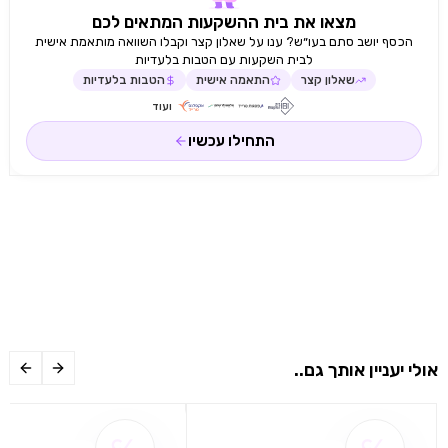
הזכוכית תחתית זכוכית עשויה זכוכית בטיחותית מקור חשמל
מצאו את בית ההשקעות המתאים לכם
נטו שירותים דיגיטליים נבחרים Home Connect תוכניות
הכסף יושב סתם בעו״ש? ענו על שאלון קצר וקבלו השוואה מותאמת אישית
ומתכונים נוספים שליטה וניטור מרחוק פונקציית תזמון
לבית השקעות עם הטבות בלעדיות
אינטגרציה של רשת ביתית לשירותים דיגיטליים Home
שאלון קצר
התאמה אישית
הטבות בלעדיות
Connect אלחוטית באמצעות WiF השימוש בפונקציונליות
ועוד
Home Connect תלוי בשירותי Home Connect שאינם
זמינים בכל מדינה למידע נוסף home-connect.com קשר
התחילו עכשיו
עומס מחובר כולל 0.82 קילוואט כבל חיבור 1.75 מ', ניתן
לחיבוR אחריות לחמש שנים ע"י BSH היבואן הרשמי
אולי יעניין אותך גם..