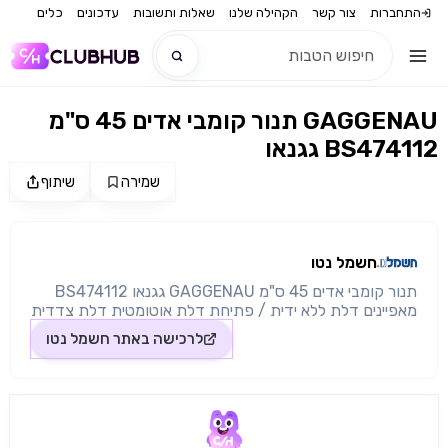
התחברות
צור קשר
הקהילה שלנו
שאלות ותשובות
עדכונים
כלים
תנור קומבי אדים 45 ס"מ GAGGENAU
חדש
גגנאו BS474112
חדש
שמירה
שיתוף
מקור התמונה: חשמל נטו
חשמל נטו
תנור קומבי אדים 45 ס"מ GAGGENAU גגנאו BS474112
מאפיינים דלת ללא ידית / פתיחת דלת אוטומטית דלת צדדית
נפתחת עד זווית של 180 מעלות פונקציות- אוויר חם +
לרכישה באתר
חשמל נטו
100% לחות, אוויר חם + 80% לחות, אוויר חם + 60% לחות,
אוויר חם + 30% לחות, אוויר חם + 0% לחות, בישול
בטמפרטורה נמוכה, בישול סו-וידאו, גריל משטח מלא רמה 1
+ לחות, גריל משטח מלא רמה 2 + לחות, גריל משטח מלא +
אוויר במחזור, הוכחת בצק, הַפשָׁרָה, מתחדש. שילוב של אוויר
חם עד 230 מעלות צלזיוס וקיטור עם בחירה של 5 רמות