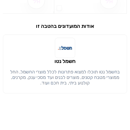
שם ההטבה אינו זמין
שם ההטבה אינו 
ס"מ למידות מדוייקות נוספות ראו שרטוט המצורף בתמונות
אחריות לחמש שנים ע"י BSH היבואן הרשמי
שימו לב!
שיתוף
מימוש הטבה זו ניתן רק לחברי
אודות המועדונים בהטבה זו
חזרה
הבנתי, המשך לאתר
העתק
חשמל נטו
בחשמל נטו תוכלו למצוא פתרונות לכלל מוצרי החשמל, החל
ממוצרי מטבח קטנים, מוצרים לבנים ועד מסכי ענק, מקרנים,
קולנוע ביתי, בית חכם ועוד.