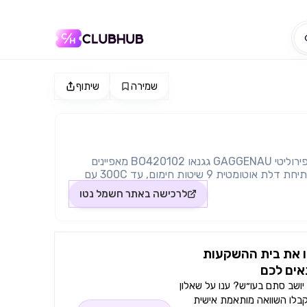
שמירה
שיתוף
תנור בנוי 60 ס"מ פירוליטי GAGGENAU גגנאו BO420102 מאפיינים
דלת ללא ידית / פתיחת דלת אוטומטית 9 שיטות חימום, עד 300C עם
ל 5 מעלות פונקציית אבן האפייה ללחם פריך בטמפרטורה של עד
לרכישה באתר
חשמל נטו
300 מעלות צלזיוס דלת צדדית נפתחת עד זווית של 180 מעלות
 אוויר חם אקו, חום עליון + תחתון, חום עליון, חום
 חום תחתון, גריל משטח מלא + אוויר במחזור, גריל
ת אבן אפייה. תוכנית ניקוי פירוליטית מתחממת עד
 את בית ההשקעות
וס פונקציות טיימר- זמן בישול, סיום זמן בישול, טיימר,
שעון עצר, טיימר לטווח ארוך מאושר על ידי Star-K. Home Connect
ים לכם
תלוי בשירותי Home Connect אינם זמינים בכל מדינה. כפתור סיבובי
ושב סתם בעו״ש? ענו על שאלון
ותפעול תצוגת מגע TFT דלת מבודדת תרמית עם זיגוג מרובע חיישן
קבלו השוואה מותאמת אישית
צלייה נעילת ילדים הגנת טמפרטורה כיבוי בטיחותי נפח 76 ליטר נטו צבע