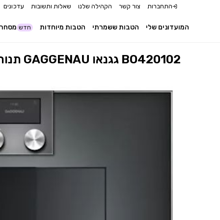
התחברות
צור קשר
הקהילה שלנו
שאלות ותשובות
עדכונים
המועדונים שלי
הטבות ששמרתי
הטבות מיוחדות
מסחר 
חדש
תנור בנוי 60 ס"מ פירוליטי GAGGENAU גגנאו BO420102