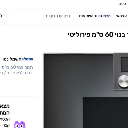
כלים
עצמאי
בלוג השקעות
חדש
חשמל נטו
שלבים ש
פונקציות- אוויר חם,
תחתון, אוויר חם +
משטח מלא, פונקציי
מצאו
485 מעלות צלזי
המתא
הכסף י
קצר ו