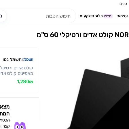
כלים
עצמאי
בלוג השקעות
חדש
חשמל נטו
1,280₪
3060W מפרט
מצאו
98 ס"מ אחריות לשנה ע"י קלינטון סחר היבואן הרשמי
המתא
הכסף י
קצר ו