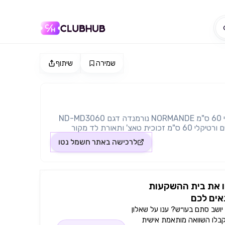
שמירה
שיתוף
קולט אדים ורטיקלי 60 ס"מ NORMANDE נורמנדה דגם ND-MD3060
מאפיינים קולט אדים ורטיקלי 60 ס"מ זכוכית טאצ' ותאורת לד מקור
חשמל נטו צבעים בכפוף למלאי שחור ND MD 3060B לבן ND MD
לרכישה באתר
חשמל נטו
 טכני לוח הפעלה לחצנים תצוגה דיגיטלית לחצני מגע
תצוגת LCD 1000 ממ"ק/ ש' / 650 / שאיבת אוויר 450 נורה x1W 1 או
x2W 2 1 עוצמת המנוע x190W 192 צריכת זרם W קוטר צינור הפליטה
120 מ"מ 220-240 מתח V 50/60Hz T-CLASS עמידה בתקן הישראלי
 את בית ההשקעות
המחמיר מידות אורך 47.5 ס"מ רוחב 60 ס"מ גובה מינ' 70.6 ס"מ, מקס'
ים לכם
ושב סתם בעו״ש? ענו על שאלון
קבלו השוואה מותאמת אישית