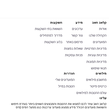
קלאב האב
מידע
השקעות
אודות
עדכונים
השוואת בתי השקעות
הקהילה שלנו
צור קשר
מדריך למתחילים
המועדונים
פרסום באתר
בלוג השקעות
מדיניות הפרטיות
שאלות נפוצות
מדיניות עוגיות
פניות עסקיות
מדיניות תמונות
תנאי שימוש
מילואים
הגדרות
מחשבון מילואים
המועדונים שלי
כרטיס פייטר
הטבות במייל
עולם ההטבות למילואים
עלינו
קלאב האב עוזר לכם למצוא את ההטבות והמבצעים השווים ביותר בעזרת חיפוש
והשוואת מועדונים הכולל מידע ממגוון מועדוני צרכנות כגון מפעל הפיס (פיס