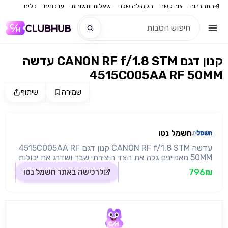
התחברות
צור קשר
הקהילה שלנו
שאלות ותשובות
עדכונים
כלים
עדשה CANON RF f/1.8 STM קנון דגם
חדש
4515C005AA RF 50MM
חדש
שמירה
שיתוף
מקור התמונה: חשמל נטו
חשמל נטו
עדשה CANON RF f/1.8 STM קנון דגם 4515C005AA RF
50MM מאפיינים גלה את הצד היצירתי שבך ושדרג את יכולות
הצילום שלך בעזרת עדשה קומפקטית במיוחד בעלת אורך
796₪
לרכישה באתר
חשמל נטו
מוקד קבוע ובמחיר נוח זו, שתאפשר לך להשיג הרבה יותר RF
50mm F1.8 STM היא עדשה קטנה, קלה ובמחיר נוח עם
מפתח צמצם מהיר f/1.8 עדשה זו מתאימה במיוחד לצילום
בתאורה חלשה והיא נפלאה לצילום עם עומק שדה יצירתי
עדשת 50 מ"מ מהירה זו תאפשר להביא את יכולות הצילום
לרמות חדשות הודות לרכיבים אופטיים חדשים ולמנוע STM