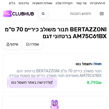
התחברות
צור קשר
הקהילה שלנו
שאלות ותשובות
עדכונים
כלים
תנור משולב כיריים 70 ס"מ BERTAZZONI
חדש
ברטזוני דגם AM75C61BX
חדש
שמירה
שיתוף
מקור התמונה: חשמל נטו
חשמל נטו
תנור משולב כיריים 70 ס"מ BERTAZZONI ברטזוני דגם
AM75C61BX מאפיינים תנור משולב כיריים עם משטח עבודה
מפלדת אל-חלד כולל 5 מבערים עשויים אלומניום מבער
8,790₪
לרכישה באתר
חשמל נטו
עוצמתי בעל KW,3.5 חצובות התנור יציקת ברזל מדחום חוגה
בקדמת התנור המציג את טמפרטורת התנור בקירוב דלת
התנור עשויה 3 שכבות זכוכית וניתנת לפירוק מבנה ותכונות
נפח 69 ליטר מספר תכניות תנור 9 מספר מבערים 5 מבערים
מאלומיניום מחזיקי סירים מברזל יצוק פאנל שליטה כפתורים
סיבוביים הצתה אלקטרונית זכוכית פנימית קלה לפירוק וניקיון