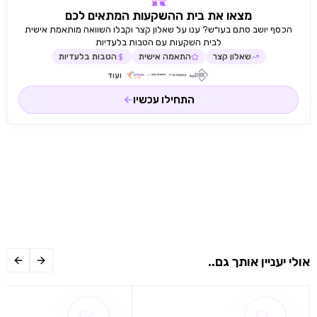
תאורה פנימית 2 סולמות , 5 שלבים מקור חשמל נטו כלול
מצאו את בית ההשקעות המתאים לכם
באריזה זוג רשתות תבנית עמוקה רשת גריל מפרט טכני מתח
הכסף יושב סתם בעו״ש? ענו על שאלון קצר וקבלו השוואה מותאמת אישית
V220-240 תדר Hz50/60 הספק W2900 מקט יצרן
לבית השקעות עם הטבות בלעדיות
84383 גימור סטיל מידות רוחב 69.5 ס"מ גובה 94.5 ס"מ
שאלון קצר
התאמה אישית
הטבות בלעדיות
אחריות לשנה ע"י עילית יבוא ושיוק היבואן הרשמי
ועוד
התחילו עכשיו
אולי יעניין אותך גם..