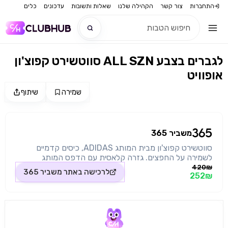
התחברות
צור קשר
הקהילה שלנו
שאלות ותשובות
עדכונים
כלים
סווטשירט קפוצ'ון ALL SZN לגברים בצבע
חדש
אופוויט
חדש
שמירה
שיתוף
מקור התמונה: משביר 365
משביר 365
סווטשירט קפוצ'ון מבית המותג ADIDAS, כיסים קדמיים
לשמירה על החפצים. גזרה קלאסית עם הדפס המותג
מקדימה.
420₪
לרכישה באתר
משביר 365
252₪