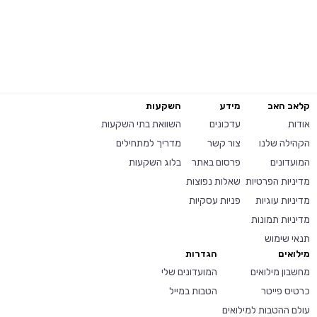
קלאב האב
מידע
השקעות
אודות
עדכונים
השוואת בתי השקעות
הקהילה שלנו
צור קשר
מדריך למתחילים
המועדונים
פרסום באתר
בלוג השקעות
מדיניות הפרטיות
שאלות נפוצות
מדיניות עוגיות
פניות עסקיות
מדיניות תמונות
תנאי שימוש
מילואים
הגדרות
מחשבון מילואים
המועדונים שלי
כרטיס פייטר
הטבות במייל
עולם ההטבות למילואים