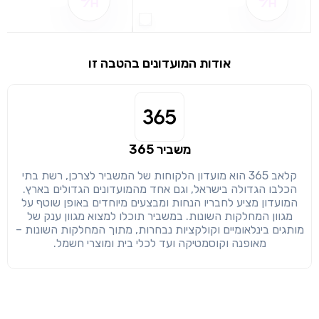
שם ההטבה אינו זמין
שם ההטבה אינו 
שימו לב!
שיתוף
אודות המועדונים בהטבה זו
מימוש הטבה זו ניתן רק לחברי
חזרה
הבנתי, המשך לאתר
העתק
משביר 365
קלאב 365 הוא מועדון הלקוחות של המשביר לצרכן, רשת בתי
הכלבו הגדולה בישראל, וגם אחד מהמועדונים הגדולים בארץ.
המועדון מציע לחבריו הנחות ומבצעים מיוחדים באופן שוטף על
מגוון המחלקות השונות. במשביר תוכלו למצוא מגוון ענק של
מותגים בינלאומיים וקולקציות נבחרות, מתוך המחלקות השונות –
מאופנה וקוסמטיקה ועד לכלי בית ומוצרי חשמל.