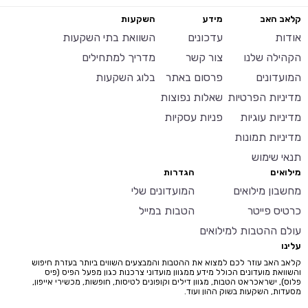
קלאב האב
מידע
השקעות
אודות
עדכונים
השוואת בתי השקעות
הקהילה שלנו
צור קשר
מדריך למתחילים
המועדונים
פרסום באתר
בלוג השקעות
מדיניות הפרטיות
שאלות נפוצות
מדיניות עוגיות
פניות עסקיות
מדיניות תמונות
תנאי שימוש
מילואים
הגדרות
מחשבון מילואים
המועדונים שלי
כרטיס פייטר
הטבות במייל
עולם ההטבות למילואים
עלינו
קלאב האב עוזר לכם למצוא את ההטבות והמבצעים השווים ביותר בעזרת חיפוש
והשוואת מועדונים הכולל מידע ממגוון מועדוני צרכנות כגון מפעל הפיס (פיס
פלוס), ישראכראט הטבות, מגוון דילים וקופונים לטיסות, חופשות, מכשירי אייפון,
מסעדות, השקעות בשוק ההון ועוד.