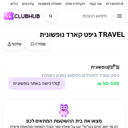
התחברות
צור קשר
הקהילה שלנו
שאלות ותשובות
עדכונים
כלים
גיפט קארד נופשונית TRAVEL
חדש
שמירה
שיתוף
מקור התמונה: נופשונית
חדש
נופשונית
גיפט קארד למטיילים למימוש במגוון רשתות
50-500 ₪
לרכישה באתר
נופשונית
מצאו את בית ההשקעות המתאים לכם
הכסף יושב סתם בעו״ש? ענו על שאלון קצר וקבלו השוואה מותאמת אישית