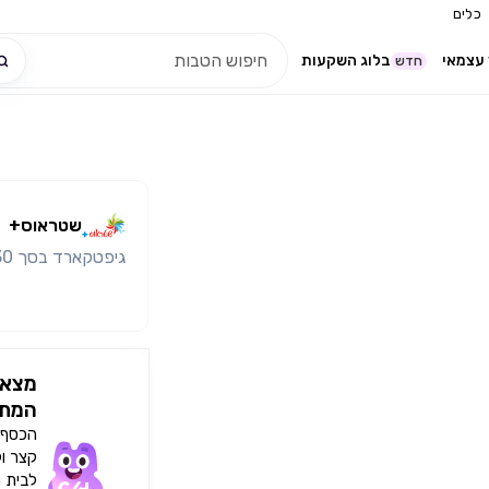
כלים
עצמאי
בלוג השקעות
חדש
שטראוס+
גיפטקארד בסך 30 ש"ח למימוש ברשת המשביר לצרכן
מצאו
המתא
הכסף י
קצר ו
לבית 