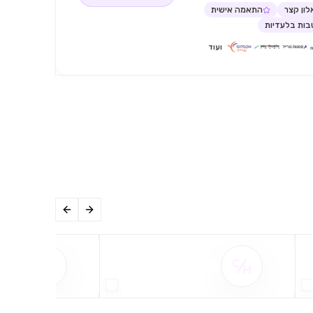
ון קצר
התאמה אישית
ות בלעדיות
ועוד
שם ההטבה אינו זמין
שם ההט