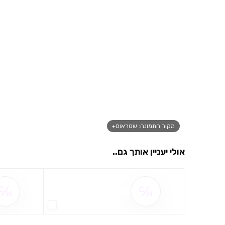
מקור התמונה: שטראוס+
אולי יעניין אותך גם..
שם ההטבה אינו זמין