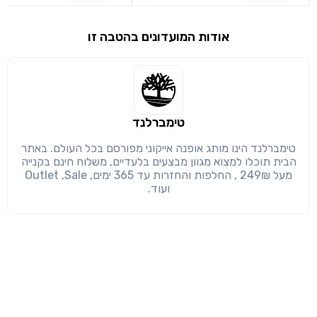
שימו לב!
אודות המועדונים בהטבה זו
שיתוף
מימוש הטבה זו ניתן רק לחברי
חזרה
הבנתי, המשך לאתר
העתק
טימברלנד
טימברלנד הינו מותג אופנה אייקוני מפורסם בכל העולם. באתר
הבית תוכלו למצוא מגוון מבצעים בלעדיים, משלוח חינם בקנייה
מעל 249₪ , החלפות והחזרות עד 365 ימים, Outlet ,Sale
ועוד.