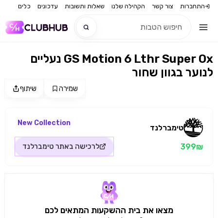
התחברות
צור קשר
הקהילה שלנו
שאלות ותשובות
עדכונים
כלים
נעליים GS Motion 6 Lthr Super Ox
חדש
לנוער בגוון שחור
חדש
שמירה
שיתוף
מקור התמונה: טימברלנד
New Collection
טימברלנד
399₪
לרכישה באתר
טימברלנד
מצאו את בית ההשקעות המתאים לכם