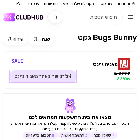
התחברות
צור קשר
הקהילה שלנו
שאלות ותשובות
עדכונים
כלים
גקט Bugs Bunny
שמירה
שיתוף
חדש
מקור התמונה: מאניה ג׳ינס
חדש
SALE
מאניה ג׳ינס
399.9 ₪
לרכישה באתר
מאניה ג׳ינס
279₪
מצאו את בית ההשקעות המתאים לכם
הכסף יושב סתם בעו״ש? ענו על שאלון קצר וקבלו השוואה מותאמת אישית
לבית השקעות עם הטבות בלעדיות
שאלון קצר
התאמה אישית
הטבות בלעדיות