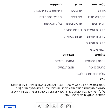
קלאב האב
מידע
השקעות
אודות
עדכונים
השוואת בתי השקעות
הקהילה שלנו
צור קשר
מדריך למתחילים
המועדונים
פרסום באתר
בלוג השקעות
מדיניות הפרטיות
שאלות נפוצות
מדיניות עוגיות
פניות עסקיות
מדיניות תמונות
תנאי שימוש
מילואים
הגדרות
מחשבון מילואים
המועדונים שלי
כרטיס פייטר
הטבות במייל
עולם ההטבות למילואים
עלינו
קלאב האב עוזר לכם למצוא את ההטבות והמבצעים השווים ביותר בעזרת חיפוש
והשוואת מועדונים הכולל מידע ממגוון מועדוני צרכנות כגון מפעל הפיס (פיס
פלוס), ישראכראט הטבות, מגוון דילים וקופונים לטיסות, חופשות, מכשירי אייפון,
מסעדות, השקעות בשוק ההון ועוד.