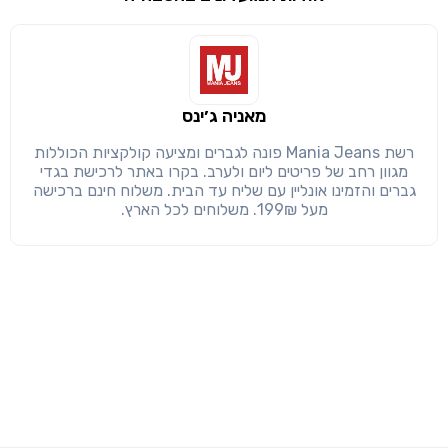
שימו לב!
שיתוף
מימוש הטבה זו ניתן רק לחברי
חזרה
הבנתי, המשך לאתר
העתק
מאניה ג׳ינס
רשת Mania Jeans פונה לגברים ומציעה קולקציות הכוללות
מגוון רחב של פריטים ליום ולערב. בקרו באתר לרכישת בגדי
גברים והזמינו אונליין עם שליח עד הבית. משלוח חינם ברכישה
מעל 199₪. משלוחים לכל הארץ.