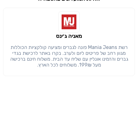
שימו לב!
שיתוף
מימוש הטבה זו ניתן רק לחברי
חזרה
הבנתי, המשך לאתר
העתק
מאניה ג׳ינס
רשת Mania Jeans פונה לגברים ומציעה קולקציות הכוללות
מגוון רחב של פריטים ליום ולערב. בקרו באתר לרכישת בגדי
גברים והזמינו אונליין עם שליח עד הבית. משלוח חינם ברכישה
מעל 199₪. משלוחים לכל הארץ.