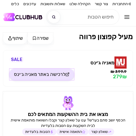
התחברות
צור קשר
הקהילה שלנו
שאלות ותשובות
עדכונים
כלים
מעיל קפוצון פרווה
שמירה
שיתוף
חדש
מקור התמונה: מאניה ג׳ינס
חדש
SALE
מאניה ג׳ינס
399.9 ₪
לרכישה באתר
מאניה ג׳ינס
279₪
מצאו את בית ההשקעות המתאים לכם
הכסף יושב סתם בעו״ש? ענו על שאלון קצר וקבלו השוואה מותאמת אישית
לבית השקעות עם הטבות בלעדיות
שאלון קצר
התאמה אישית
הטבות בלעדיות