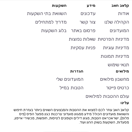
קלאב האב
מידע
השקעות
אודות
עדכונים
השוואת בתי השקעות
הקהילה שלנו
צור קשר
מדריך למתחילים
המועדונים
פרסום באתר
בלוג השקעות
מדיניות הפרטיות
שאלות נפוצות
מדיניות עוגיות
פניות עסקיות
מדיניות תמונות
תנאי שימוש
מילואים
הגדרות
מחשבון מילואים
המועדונים שלי
כרטיס פייטר
הטבות במייל
עולם ההטבות למילואים
עלינו
קלאב האב עוזר לכם למצוא את ההטבות והמבצעים השווים ביותר בעזרת חיפוש
והשוואת מועדונים הכולל מידע ממגוון מועדוני צרכנות כגון מפעל הפיס (פיס
פלוס), ישראכראט הטבות, מגוון דילים וקופונים לטיסות, חופשות, מכשירי אייפון,
מסעדות, השקעות בשוק ההון ועוד.