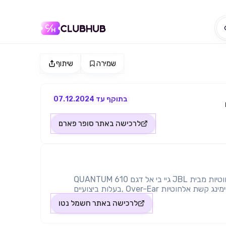
שמירה
שיתוף
בתוקף עד 07.12.2024
לרכישה באתר
סופר פארם
אוזניות גיימינג אלחוטיות מבית JBL גיי בי אל דגם QUANTUM 610
מאפיינים אוזניות גיימינג קשת אלחוטיות Over-Ear ,בעלות ביצועיים
איכותיים, דרייברים 50 מ"מ, 40 שעות חיי סוללה ומיקרופון מתקפל. תחיו
לרכישה באתר
חשמל נטו
את המשחק עם Quantum JBL SURROUND ראשכם נכנס למשחק
והחוויה עצומה אודות לחותמת הסאונד של SURROUND Quantum