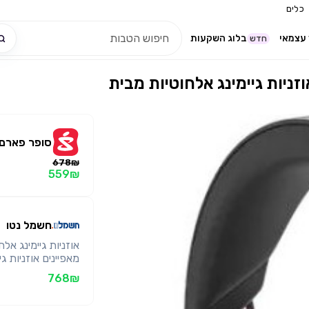
כלים
עצמאי
בלוג השקעות
חדש
סופר פארם
678₪
559₪
חשמל נטו
768₪