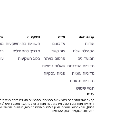
קלאב האב
מידע
השקעות
מיל
אודות
עדכונים
השוואת בתי השקעות
מח
הקהילה שלנו
צור קשר
מדריך למתחילים
כר
המועדונים
פרסום באתר
בלוג השקעות
עו
מדיניות הפרטיות
שאלות נפוצות
מדיניות עוגיות
פניות עסקיות
מדיניות תמונות
תנאי שימוש
עלינו
קלאב האב עוזר לכם למצוא את ההטבות והמבצעים השווים ביותר בעזרת ח
והשוואת מועדונים הכולל מידע ממגוון מועדוני צרכנות כגון מפעל הפיס (פיס
פלוס), ישראכראט הטבות, מגוון דילים וקופונים לטיסות, חופשות, מכשירי איי
מסעדות, השקעות בשוק ההון ועוד.